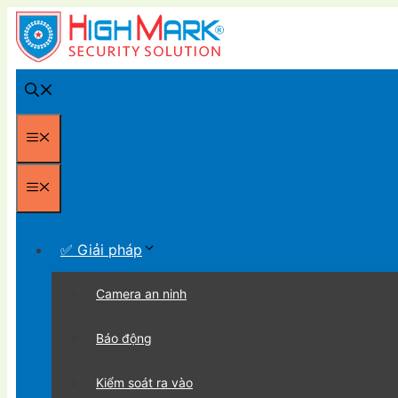
Chuyển
đến
nội
dung
Menu
Menu
✅ Giải pháp
Camera an ninh
Báo động
Kiểm soát ra vào