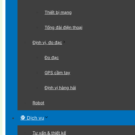
Thiết bị mạng
Tổng đài điện thoại
Định vị, đo đạc
Đo đạc
GPS cầm tay
Định vị hàng hải
Robot
🕵 Dịch vụ
Tư vấn & thiết kế