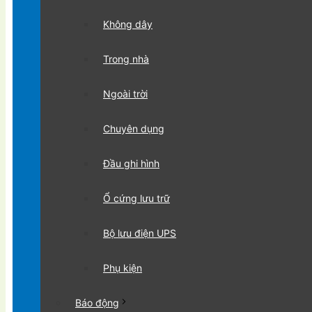
Không dây
Trong nhà
Ngoài trời
Chuyên dụng
Đầu ghi hình
Ổ cứng lưu trữ
Bộ lưu điện UPS
Phụ kiện
Báo động