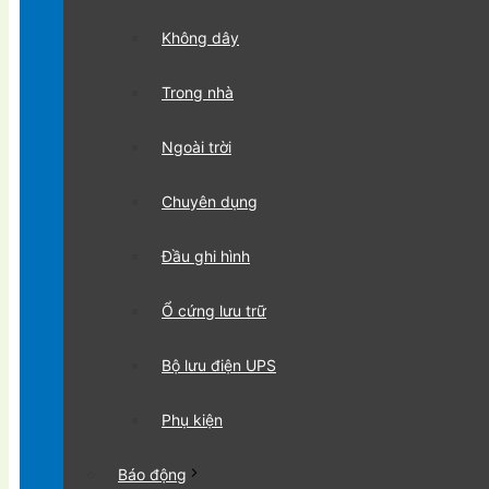
Không dây
Trong nhà
Ngoài trời
Chuyên dụng
Đầu ghi hình
Ổ cứng lưu trữ
Bộ lưu điện UPS
Phụ kiện
Báo động