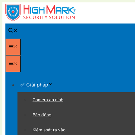
Chuyển
đến
nội
dung
Menu
Menu
✅ Giải pháp
Camera an ninh
Báo động
Kiểm soát ra vào