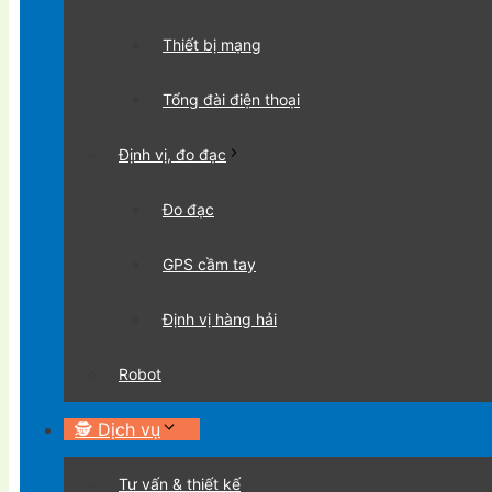
Thiết bị mạng
Tổng đài điện thoại
Định vị, đo đạc
Đo đạc
GPS cầm tay
Định vị hàng hải
Robot
🕵 Dịch vụ
Tư vấn & thiết kế