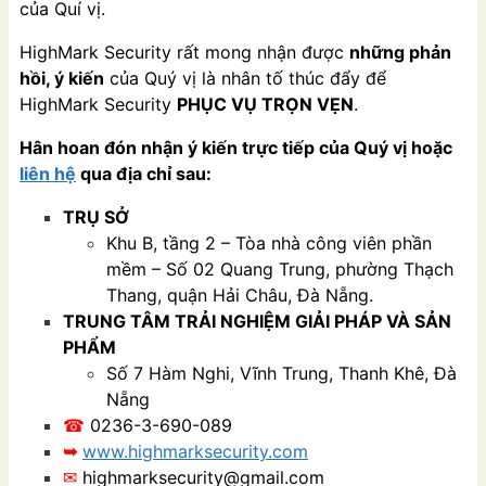
của Quí vị.
HighMark Security rất mong nhận được
những phản
hồi, ý kiến
của Quý vị là nhân tố thúc đẩy để
HighMark Security
PHỤC VỤ TRỌN VẸN
.
Hân hoan đón nhận ý kiến trực tiếp của Quý vị hoặc
liên hệ
qua địa chỉ sau:
TRỤ SỞ
Khu B, tầng 2 – Tòa nhà công viên phần
mềm – Số 02 Quang Trung, phường Thạch
Thang, quận Hải Châu, Đà Nẵng.
TRUNG TÂM TRẢI NGHIỆM GIẢI PHÁP VÀ SẢN
PHẨM
Số 7 Hàm Nghi, Vĩnh Trung, Thanh Khê, Đà
Nẵng
☎
0236-3-690-089
➥
www.highmarksecurity.com
✉
highmarksecurity@gmail.com