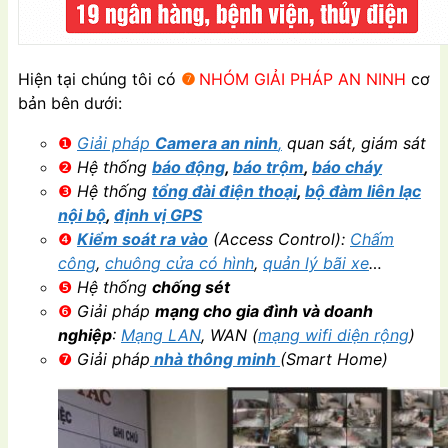
Hiện tại chúng tôi có
❼
NHÓM GIẢI PHÁP AN NINH
cơ
bản bên dưới:
❶
Giải pháp
Camera an ninh
,
quan sát, giám sát
❷
Hệ thống
báo động
,
báo trộm
,
báo cháy
❸
Hệ thống
tổng đài điện thoại
,
bộ đàm liên lạc
nội bộ
,
định vị GPS
❹
Kiểm soát ra vào
(Access Control):
Chấm
công
,
chuông cửa có hình
,
quản lý bãi xe
…
❺
Hệ thống
chống sét
❻
Giải pháp
mạng cho gia đình và doanh
nghiệp
:
Mạng LAN
, WAN (
mạng wifi diện rộng
)
❼
Giải pháp
nhà thông minh
(Smart Home)