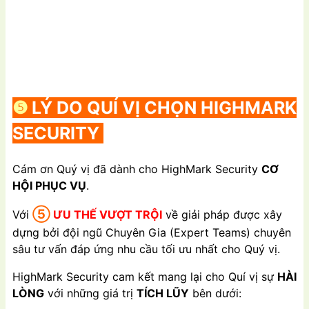
❺
LÝ DO QUÍ VỊ CHỌN HIGHMARK
SECURITY
Cám ơn Quý vị đã dành cho HighMark Security
CƠ
HỘI PHỤC VỤ
.
⑤
Với
ƯU THẾ VƯỢT TRỘI
về giải pháp được xây
dựng bởi đội ngũ Chuyên Gia (Expert Teams) chuyên
sâu tư vấn đáp ứng nhu cầu tối ưu nhất cho Quý vị.
HighMark Security cam kết mang lại cho Quí vị sự
HÀI
LÒNG
với những giá trị
TÍCH LŨY
bên dưới: