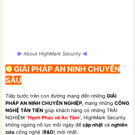
⫸
About HighMark Security
⫷
❼
GIẢI PHÁP AN NINH CHUYÊN
SÂU
Tiếp bước trên con đường mang đến những
GIẢI
PHÁP AN NINH CHUYÊN NGHIỆP
, mang những
CÔNG
NGHỆ TÂN TIẾN
giúp khách hàng có những TRẢI
NGHIỆM
“
Hạnh Phúc và An Tâm
“
, HighMark Security
không ngừng nỗ lực mỗi ngày để
cập nhật
và
nghiên
cứu
công nghệ (
R&D
) mới nhất.