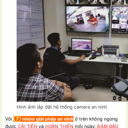
Hình ảnh lắp đặt hệ thống camera an ninh
⑦
Với
nhóm giải pháp an ninh
ở trên không ngừng
được
CẢI TIẾN
và
HOÀN THIỆN
mỗi ngày,
ĐẢM BẢO