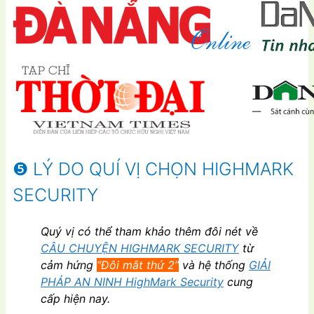
❺ LÝ DO QUÍ VỊ CHỌN HIGHMARK
SECURITY
Quý vị có thể tham khảo thêm đôi nét về
CÂU CHUYỆN HIGHMARK SECURITY
từ
cảm hứng
“Đôi mắt thứ 2”
và hệ thống
GIẢI
PHÁP AN NINH HighMark Security
cung
cấp hiện nay.