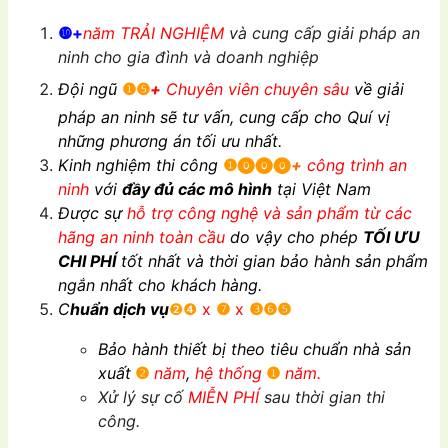
❿+
năm TRẢI NGHIỆM
và cung cấp giải pháp an
ninh cho gia đình và doanh nghiệp
Đội ngũ
❶❺
+
Chuyên viên chuyên sâu
về giải
pháp an ninh sẽ tư vấn, cung cấp cho Quí vị
những phương án tối ưu nhất.
Kinh nghiệm thi công
❶⓿⓿⓿
+
công trình an
ninh
với
đầy đủ các mô hình
tại Việt Nam
Được sự
hỗ trợ công nghệ và sản phẩm từ các
hãng an ninh toàn cầu
do vậy cho phép
TỐI ƯU
CHI PHÍ
tốt nhất và thời gian bảo hành sản phẩm
ngắn nhất cho khách hàng.
C
huẩn dịch vụ
❷❹
x
❼
x
❸❻❺
Bảo hành thiết bị theo tiêu chuẩn nhà sản
xuất
❷
năm
,
hệ thống
❶
năm.
Xử lý sự cố
MIỄN PHÍ
sau thời gian thi
công.