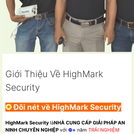
Giới Thiệu Về HighMark
Security
✪
Đôi nét về HighMark Security
HighMark Security
là
NHÀ CUNG CẤP GIẢI PHÁP AN
NINH CHUYÊN NGHIỆP
với
❿
+
năm
TRẢI NGHIỆM