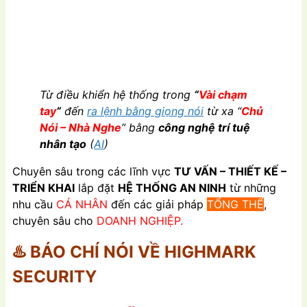
Từ điều khiển hệ thống trong
“
Vài chạm
tay
“
đến
ra lệnh bằng giọng nói
từ xa “
Chủ
Nói – Nhà Nghe
” bằng
công nghệ trí tuệ
nhân tạo
(
AI
)
Chuyên sâu trong các lĩnh vực
TƯ VẤN – THIẾT KẾ –
TRIỂN KHAI
lắp đặt
HỆ THỐNG AN NINH
từ những
nhu cầu
CÁ NHÂN
đến các giải pháp
TỔNG THỂ
,
chuyên sâu cho
DOANH NGHIỆP.
♨️ BÁO CHÍ NÓI VỀ HIGHMARK
SECURITY