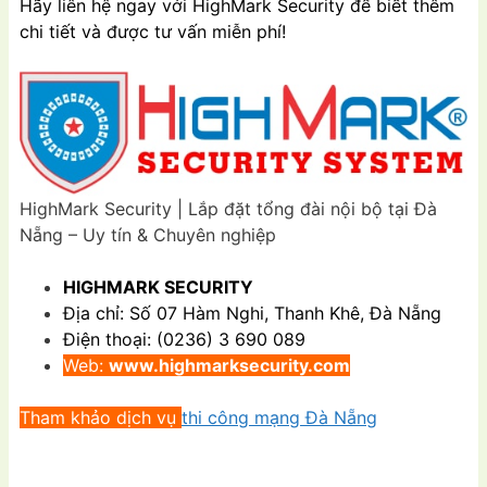
Hãy liên hệ ngay với HighMark Security để biết thêm
chi tiết và được tư vấn miễn phí!
HighMark Security | Lắp đặt tổng đài nội bộ tại Đà
Nẵng – Uy tín & Chuyên nghiệp
HIGHMARK SECURITY
Địa chỉ: Số 07 Hàm Nghi, Thanh Khê, Đà Nẵng
Điện thoại: (0236) 3 690 089
Web:
www.highmarksecurity.com
Tham khảo dịch vụ
thi công mạng Đà Nẵng