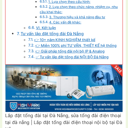
1. Lựa chọn theo cấu hình:
2. Lựa chọn theo chức năng, nhiệm vụ, nhu
cầu khai thác:
3. Thương hiệu và khả năng đầu tư
4. Các vấn đề khác:
VI. Kết luận
Tư vấn lắp đặt tổng đài Đà Nẵng
👉 10+ năm KINH NGHIỆM thiết kế
👉 Miễn 100% phí TƯ VẤN, THIẾT KẾ hệ thống
👉 Giải pháp tổng đài nội bộ IP & Analog
✅ Tư vấn lắp đặt tổng đài NỘI BỘ Đà Nẵng
Lắp đặt tổng đài tại Đà Nẵng, sửa tổng đài điện thoại
tại đà nẵng | Lắp đặt tổng đài điện thoại nội bộ tại Đà