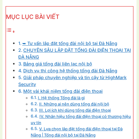
MỤC LỤC BÀI VIẾT
➥ Tư vấn lắp đặt tổng đài nội bộ tại Đà Nẵng
CHUYÊN SÂU LẮP ĐẶT TỔNG ĐÀI ĐIỆN THOẠI TẠI
ĐÀ NẴNG
Bảng giá tổng đài liên lạc nội bộ
Dịch vụ thi công hệ thống tổng đài Đà Nẵng
Giải pháp chuyên nghiệp và tin cậy từ HighMark
Security
Một vài khái niệm tổng đài điện thoại
I. Hệ thống Tổng đài là gì
II. Những ai nên dùng tổng đài nội bộ
III. Lợi ích khi dùng tổng đài điện thoại
IV. Nhãn hiệu tổng đài điện thoại có thương hiệu
uy tín
V. Lựa chọn lắp đặt tổng đài điện thoại tại Đà
Nẵng | Tổng đài nội bộ tại Đà Nẵng