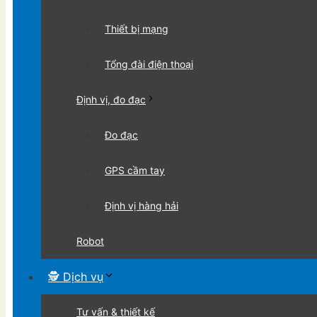
Thiết bị mạng
Tổng đài điện thoại
Định vị, đo đạc
Đo đạc
GPS cầm tay
Định vị hàng hải
Robot
🕵 Dịch vụ
Tư vấn & thiết kế