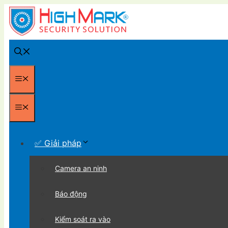
Chuyển
đến
nội
dung
Menu
Menu
✅ Giải pháp
Camera an ninh
Báo động
Kiểm soát ra vào