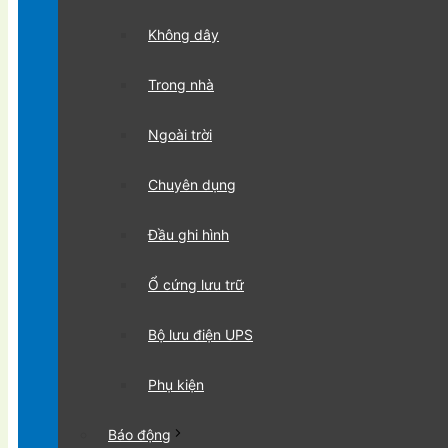
Không dây
Trong nhà
Ngoài trời
Chuyên dụng
Đầu ghi hình
Ổ cứng lưu trữ
Bộ lưu điện UPS
Phụ kiện
Báo động