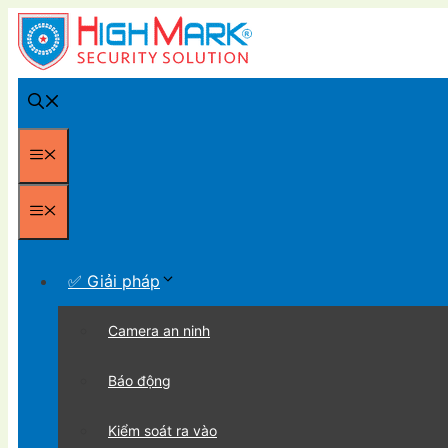
Chuyển
đến
nội
dung
Menu
Menu
✅ Giải pháp
Camera an ninh
Báo động
Kiểm soát ra vào