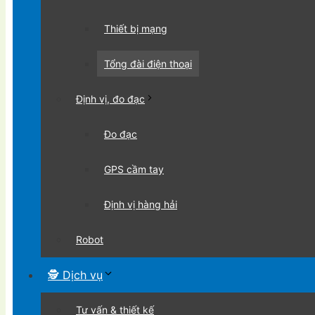
Thiết bị mạng
Tổng đài điện thoại
Định vị, đo đạc
Đo đạc
GPS cầm tay
Định vị hàng hải
Robot
🕵 Dịch vụ
Tư vấn & thiết kế