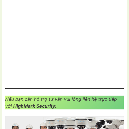
Nếu bạn cần hỗ trợ tư vấn vui lòng liên hệ trực tiếp
với
HighMark Security
: