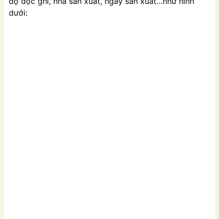
độ đọc ghi, nhà sản xuất, ngày sản xuất…như hình
dưới: