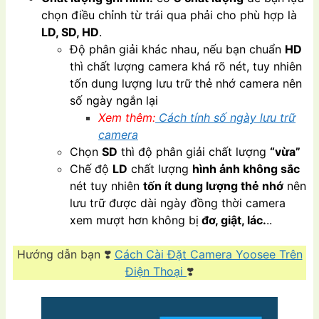
chọn điều chỉnh từ trái qua phải cho phù hợp là
LD, SD, HD
.
Độ phân giải khác nhau, nếu bạn chuẩn
HD
thì chất lượng camera khá rõ nét, tuy nhiên
tốn dung lượng lưu trữ thẻ nhớ camera nên
số ngày ngắn lại
Xem thêm:
Cách tính số ngày lưu trữ
camera
Chọn
SD
thì độ phân giải chất lượng
“vừa”
Chế độ
LD
chất lượng
hình ảnh không sắc
nét tuy nhiên
tốn ít dung lượng thẻ nhớ
nên
lưu trữ được dài ngày đồng thời camera
xem mượt hơn không bị
đơ, giật, lác.
..
Hướng dẫn bạn ❣️
Cách Cài Đặt Camera Yoosee Trên
Điện Thoại
❣️