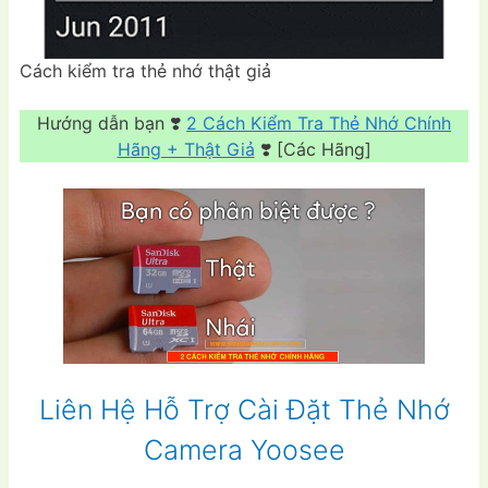
Cách kiểm tra thẻ nhớ thật giả
Hướng dẫn bạn ❣️
2 Cách Kiểm Tra Thẻ Nhớ Chính
Hãng + Thật Giả
❣️ [Các Hãng]
Liên Hệ Hỗ Trợ Cài Đặt Thẻ Nhớ
Camera Yoosee