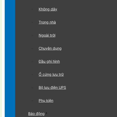
Không dây
Trong nhà
Ngoài trời
Chuyên dụng
Đầu ghi hình
Ổ cứng lưu trữ
Bộ lưu điện UPS
Phụ kiện
Báo động