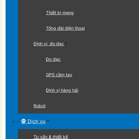
Thiết bị mạng
Tổng đài điện thoại
Định vị, đo đạc
Đo đạc
GPS cầm tay
Định vị hàng hải
Robot
🕵 Dịch vụ
Tư vấn & thiết kế