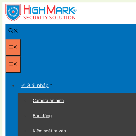
Chuyển
đến
nội
dung
Menu
Menu
✅ Giải pháp
Camera an ninh
Báo động
Kiểm soát ra vào