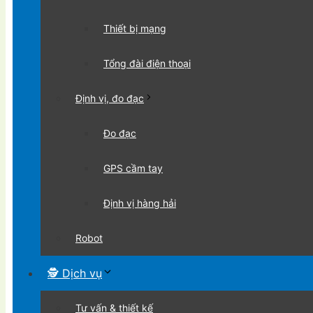
Thiết bị mạng
Tổng đài điện thoại
Định vị, đo đạc
Đo đạc
GPS cầm tay
Định vị hàng hải
Robot
🕵 Dịch vụ
Tư vấn & thiết kế