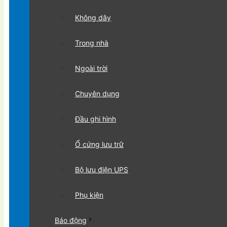
Không dây
Trong nhà
Ngoài trời
Chuyên dụng
Đầu ghi hình
Ổ cứng lưu trữ
Bộ lưu điện UPS
Phụ kiện
Báo động