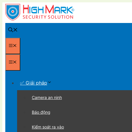
Chuyển
đến
nội
dung
Menu
Menu
✅ Giải pháp
Camera an ninh
Báo động
Kiểm soát ra vào