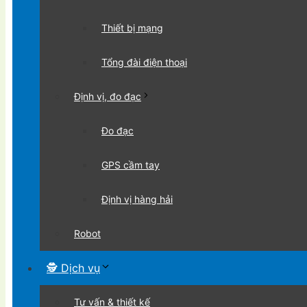
Thiết bị mạng
Tổng đài điện thoại
Định vị, đo đạc
Đo đạc
GPS cầm tay
Định vị hàng hải
Robot
🕵 Dịch vụ
Tư vấn & thiết kế