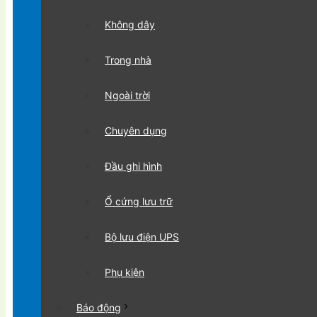
Không dây
Trong nhà
Ngoài trời
Chuyên dụng
Đầu ghi hình
Ổ cứng lưu trữ
Bộ lưu điện UPS
Phụ kiện
Báo động