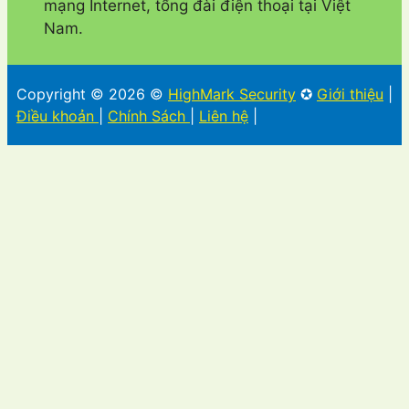
mạng Internet, tổng đài điện thoại tại Việt
Nam.
Copyright © 2026 ©
HighMark Security
✪
Giới thiệu
|
Điều khoản
|
Chính Sách
|
Liên hệ
|