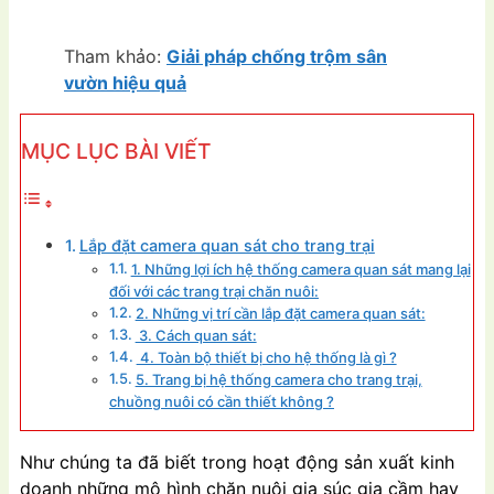
Tham khảo:
Giải pháp chống trộm sân
vườn hiệu quả
MỤC LỤC BÀI VIẾT
Lắp đặt camera quan sát cho trang trại
1. Những lợi ích hệ thống camera quan sát mang lại
đối với các trang trại chăn nuôi:
2. Những vị trí cần lắp đặt camera quan sát:
3. Cách quan sát:
4. Toàn bộ thiết bị cho hệ thống là gì ?
5. Trang bị hệ thống camera cho trang trại,
chuồng nuôi có cần thiết không ?
Như chúng ta đã biết trong hoạt động sản xuất kinh
doanh những mô hình chăn nuôi gia súc gia cầm hay