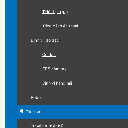
Thiết bị mạng
Tổng đài điện thoại
Định vị, đo đạc
Đo đạc
GPS cầm tay
Định vị hàng hải
Robot
🕵 Dịch vụ
Tư vấn & thiết kế