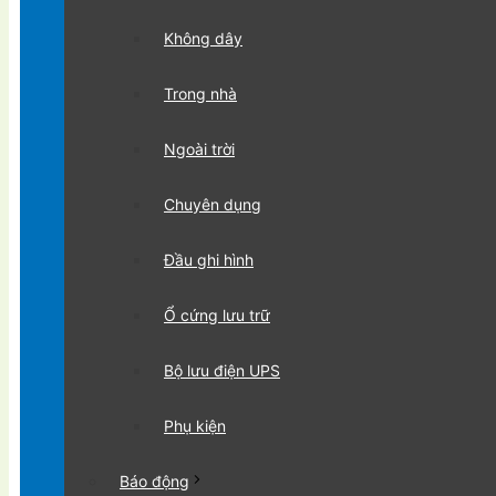
Không dây
Trong nhà
Ngoài trời
Chuyên dụng
Đầu ghi hình
Ổ cứng lưu trữ
Bộ lưu điện UPS
Phụ kiện
Báo động