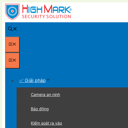
Chuyển
đến
nội
dung
Menu
Menu
✅ Giải pháp
Camera an ninh
Báo động
Kiểm soát ra vào