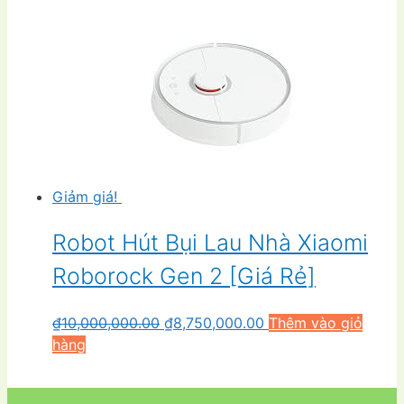
Giảm giá!
Robot Hút Bụi Lau Nhà Xiaomi
Roborock Gen 2 [Giá Rẻ]
Giá
Giá
₫
10,000,000.00
₫
8,750,000.00
Thêm vào giỏ
gốc
hiện
hàng
là:
tại
₫10,000,000.00.
là: