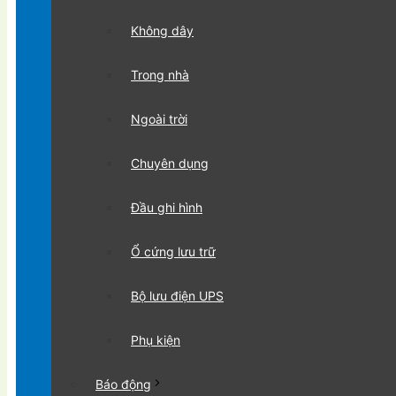
Không dây
Trong nhà
Ngoài trời
Chuyên dụng
Đầu ghi hình
Ổ cứng lưu trữ
Bộ lưu điện UPS
Phụ kiện
Báo động