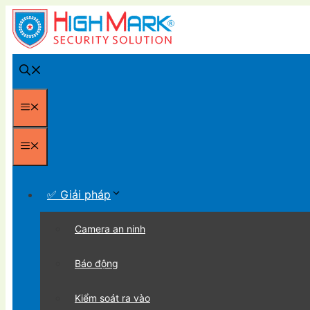
Chuyển
đến
nội
dung
Menu
Menu
✅ Giải pháp
Camera an ninh
Báo động
Kiểm soát ra vào