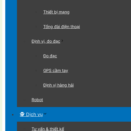
Thiết bị mạng
Tổng đài điện thoại
Định vị, đo đạc
Đo đạc
GPS cầm tay
Định vị hàng hải
Robot
🕵 Dịch vụ
Tư vấn & thiết kế