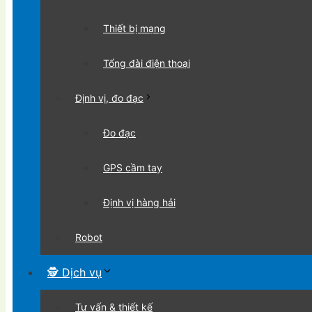
Thiết bị mạng
Tổng đài điện thoại
Định vị, đo đạc
Đo đạc
GPS cầm tay
Định vị hàng hải
Robot
🕵 Dịch vụ
Tư vấn & thiết kế