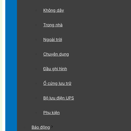
Không dây
Trong nhà
Ngoài trời
Chuyên dụng
Đầu ghi hình
Ổ cứng lưu trữ
Bộ lưu điện UPS
Phụ kiện
Báo động