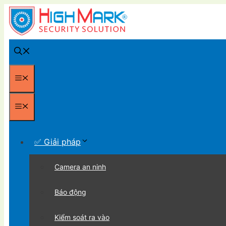
Chuyển
đến
nội
dung
Menu
Menu
✅ Giải pháp
Camera an ninh
Báo động
Kiểm soát ra vào