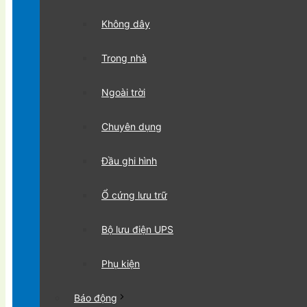
Không dây
Trong nhà
Ngoài trời
Chuyên dụng
Đầu ghi hình
Ổ cứng lưu trữ
Bộ lưu điện UPS
Phụ kiện
Báo động