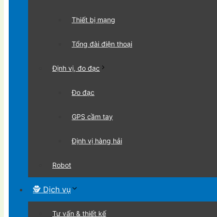
Thiết bị mạng
Tổng đài điện thoại
Định vị, đo đạc
Đo đạc
GPS cầm tay
Định vị hàng hải
Robot
🕵 Dịch vụ
Tư vấn & thiết kế