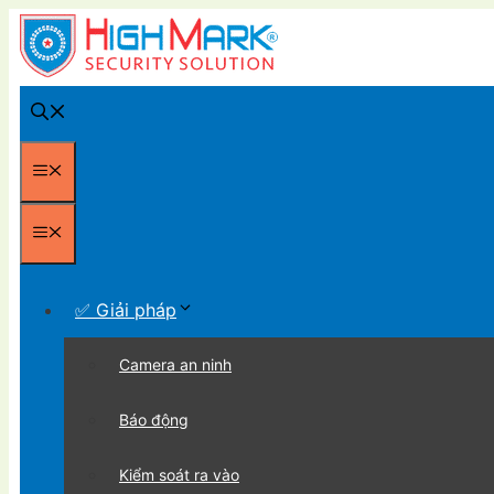
Chuyển
đến
nội
dung
Menu
Menu
✅ Giải pháp
Camera an ninh
Báo động
Kiểm soát ra vào