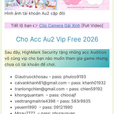
Hình ảnh tài khoản Au2 cặp đôi
Tiết lộ bạn 👉
Clip Camera Gái Xinh
[Full Video]
Cho Acc Au2 Vip Free 2026
Sau đây, HighMark Security tặng những acc Audition
vô cùng vip cho bạn nào muốn tham gia game nhưng
chưa có tài khoản để chơi.
Giautruockhosau – pass: phuloo9193
caivankhanh81@gmail.com
– pass: khanh01932
tranlongchien@gmail.com
– pass: chien59192
khongquantam – pass: chiooajf
vedtrangmaitrie4398 – pass: 583r9935
yeuem1990 – pass: 09121990
Mrrau7777 – pass: phurauquap