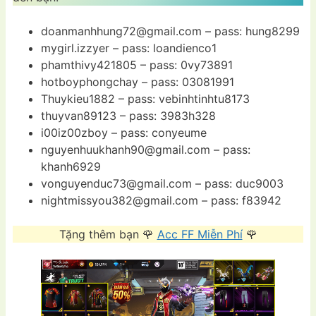
doanmanhhung72@gmail.com
– pass: hung8299
mygirl.izzyer – pass: loandienco1
phamthivy421805 – pass: 0vy73891
hotboyphongchay – pass: 03081991
Thuykieu1882 – pass: vebinhtinhtu8173
thuyvan89123 – pass: 3983h328
i00iz00zboy – pass: conyeume
nguyenhuukhanh90@gmail.com
– pass:
khanh6929
vonguyenduc73@gmail.com
– pass: duc9003
nightmissyou382@gmail.com
– pass: f83942
Tặng thêm bạn 🌹
Acc FF Miễn Phí
🌹