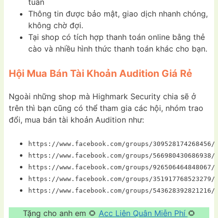
tuần
Thông tin được bảo mật, giao dịch nhanh chóng,
không chờ đợi.
Tại shop có tích hợp thanh toán online bằng thẻ
cào và nhiều hình thức thanh toán khác cho bạn.
Hội Mua Bán Tài Khoản Audition Giá Rẻ
Ngoài những shop mà Highmark Security chia sẽ ở
trên thì bạn cũng có thể tham gia các hội, nhóm trao
đổi, mua bán tài khoản Audition như:
https://www.facebook.com/groups/309528174268456/
https://www.facebook.com/groups/566980430686938/
https://www.facebook.com/groups/926506464848067/
https://www.facebook.com/groups/351917768523279/
https://www.facebook.com/groups/543628392821216/
Tặng cho anh em 🌻
Acc Liên Quân Miễn Phí
🌻