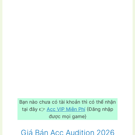
Bạn nào chưa có tài khoản thì có thể nhận
tại đây 👉
Acc VIP Miễn Phí
{Đăng nhập
được mọi game}
Giá Bán Acc Audition 2026