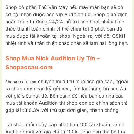
Shop có phần Thử Vận May nếu may mắn bạn sẽ có
cơ hội nhận được acc vip Audition 0đ. Shop giao dịch
hoàn toàn tự động 24/24, hỗ trợ linh hoạt nhiều hình
thức thanh toán chính vì thế chưa tới 3 phút bạn đã
mua được tài khoản tại shop. Ngoài ra, với đội CSKH
nhiệt tình và thân thiện chắc chắn sẽ làm hài lòng bạn.
Shop Mua Nick Audition Uy Tín –
Shopaccau.com
chuyên mua thu mua acc giá cao, ngoài
Shopaccau.com
ra shop còn nhận ký gửi acc, làm lại thông tin acc Au
với giá siêu hạt dẻ. Bên cạnh đó nếu bạn có nhu cầu
mua tài khoản Audition thì shop còn có chính sách trả
góp lãi từ 0.3% với thủ tục đơn giản, nhanh chóng.
Tại shop mỗi ngày cập nhật hơn 100 tài khoản game
Audition mới với giá chỉ từ 100k….cho bạn tha hồ lựa