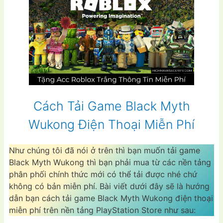
Cách Tải Game Black Myth
Wukong Điện Thoại Miễn Phí
Như chúng tôi đã nói ở trên thì bạn muốn tải game
Black Myth Wukong thì bạn phải mua từ các nền tảng
phân phối chính thức mới có thể tải được nhé chứ
không có bản miễn phí. Bài viết dưới đây sẽ là hướng
dẫn bạn cách tải game Black Myth Wukong điện thoại
miễn phí trên nền tảng PlayStation Store như sau: