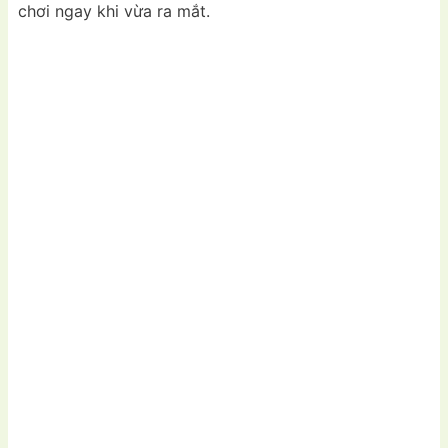
chơi ngay khi vừa ra mắt.