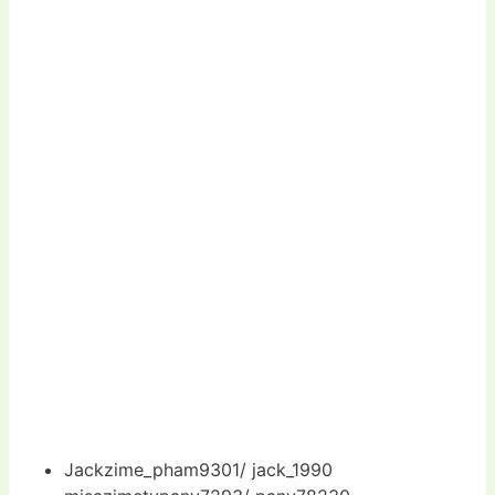
Jackzime_pham9301/ jack_1990