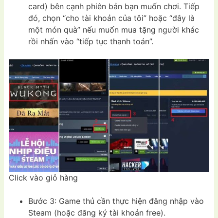
card) bên cạnh phiên bản bạn muốn chơi. Tiếp
đó, chọn “cho tài khoản của tôi” hoặc “đây là
một món quà” nếu muốn mua tặng người khác
rồi nhấn vào “tiếp tục thanh toán”.
Click vào giỏ hàng
Bước 3: Game thủ cần thực hiện đăng nhập vào
Steam (hoặc đăng ký tài khoản free).