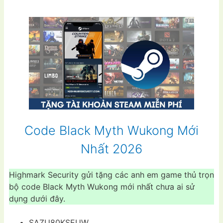
Code Black Myth Wukong Mới
Nhất 2026
Highmark Security gửi tặng các anh em game thủ trọn
bộ code Black Myth Wukong mới nhất chưa ai sử
dụng dưới đây.
SAZU80KSEUW