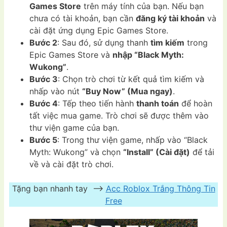
Games Store
trên máy tính của bạn. Nếu bạn
chưa có tài khoản, bạn cần
đăng ký tài khoản
và
cài đặt ứng dụng Epic Games Store.
Bước 2
: Sau đó, sử dụng thanh
tìm kiếm
trong
Epic Games Store và
nhập “Black Myth:
Wukong”
.
Bước 3
: Chọn trò chơi từ kết quả tìm kiếm và
nhấp vào nút
“Buy Now” (Mua ngay)
.
Bước 4
: Tếp theo tiến hành
thanh toán
để hoàn
tất việc mua game. Trò chơi sẽ được thêm vào
thư viện game của bạn.
Bước 5
: Trong thư viện game, nhấp vào “Black
Myth: Wukong” và chọn
“Install” (Cài đặt)
để tải
về và cài đặt trò chơi.
Tặng bạn nhanh tay –>
Acc Roblox Trắng Thông Tin
Free