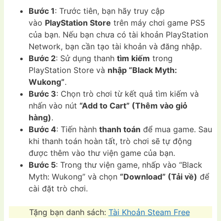
Bước 1
: Trước tiên, bạn hãy truy cập
vào
PlayStation Store
trên máy chơi game PS5
của bạn. Nếu bạn chưa có tài khoản PlayStation
Network, bạn cần tạo tài khoản và đăng nhập.
Bước 2
: Sử dụng thanh
tìm kiếm
trong
PlayStation Store và
nhập “Black Myth:
Wukong”
.
Bước 3
: Chọn trò chơi từ kết quả tìm kiếm và
nhấn vào nút
“Add to Cart” (Thêm vào giỏ
hàng)
.
Bước 4
: Tiến hành
thanh toán
để mua game. Sau
khi thanh toán hoàn tất, trò chơi sẽ tự động
được thêm vào thư viện game của bạn.
Bước 5
: Trong thư viện game, nhấp vào “Black
Myth: Wukong” và chọn
“Download” (Tải về)
để
cài đặt trò chơi.
Tặng bạn danh sách:
Tài Khoản Steam Free