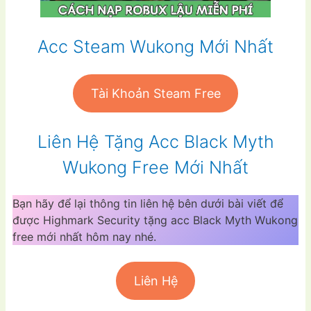
Acc Steam Wukong Mới Nhất
Tài Khoản Steam Free
Liên Hệ Tặng Acc Black Myth
Wukong Free Mới Nhất
Bạn hãy để lại thông tin liên hệ bên dưới bài viết để
được Highmark Security tặng acc Black Myth Wukong
free mới nhất hôm nay nhé.
Liên Hệ