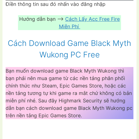
Điền thông tin sau đó nhấn vào đăng nhập
Hướng dẫn bạn –>
Cách Lấy Acc Free Fire
Miễn Phí
Cách Download Game Black Myth
Wukong PC Free
Bạn muốn download game Black Myth Wukong thì
bạn phải nên mua game từ các nền tảng phân phối
chính thức như Steam, Epic Games Store, hoặc các
nền tảng tương tự khi game ra mắt chứ không có bản
miễn phí nhé. Sau đây Highmark Security sẽ hướng
dẫn bạn cách download game Black Myth Wukong pc
trên nền tảng Epic Games Store.