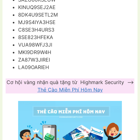
KINUQ9SEJ2AE
8DK4U9SETL2M
MJ9S4IYA3HSE
C8SE3H4URS3
8SE823HFEKA
VUA98WFJ3JI
MKI9DR9W4H
ZA87W3JIREI
LA09OARIEH
Cơ hội vàng nhận quà tặng từ Highmark Security –>
Thẻ Cào Miễn Phí Hôm Nay