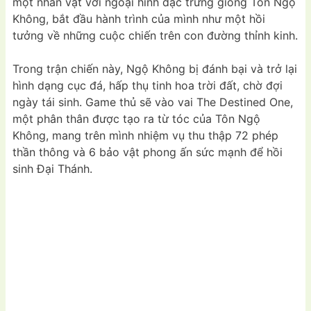
một nhân vật với ngoại hình đặc trưng giống Tôn Ngộ
Không, bắt đầu hành trình của mình như một hồi
tưởng về những cuộc chiến trên con đường thỉnh kinh.
Trong trận chiến này, Ngộ Không bị đánh bại và trở lại
hình dạng cục đá, hấp thụ tinh hoa trời đất, chờ đợi
ngày tái sinh. Game thủ sẽ vào vai The Destined One,
một phân thân được tạo ra từ tóc của Tôn Ngộ
Không, mang trên mình nhiệm vụ thu thập 72 phép
thần thông và 6 bảo vật phong ấn sức mạnh để hồi
sinh Đại Thánh.