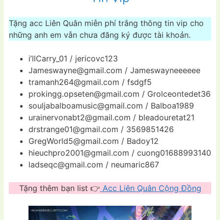
Tặng acc Liên Quân miễn phí trắng thông tin vip cho
những anh em vẫn chưa đăng ký được tài khoản.
i’llCarry_01 / jericovc123
Jameswayne@gmail.com
/ Jameswayneeeeee
tramanh264@gmail.com
/ fsdgf5
prokingg.opseten@gmail.com
/ Grolceontedet36
souljabalboamusic@gmail.com
/ Balboa1989
urainervonabt2@gmail.com
/ bleadouretat21
drstrange01@gmail.com
/ 3569851426
GregWorld5@gmail.com
/ Badoy12
hieuchpro2001@gmail.com
/ cuong01688993140
ladseqc@gmail.com
/ neumaric867
Tặng thêm bạn list 👉
Acc Liên Quân Cộng Đồng