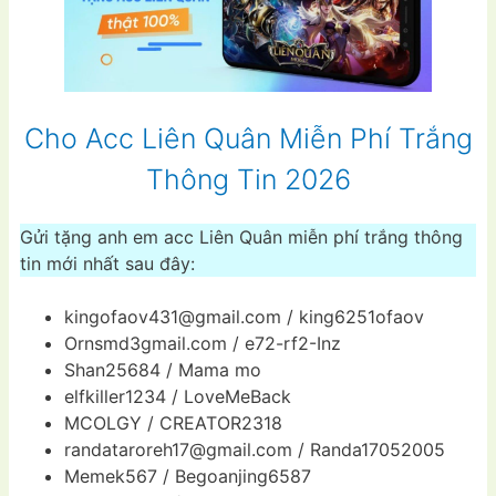
Cho Acc Liên Quân Miễn Phí Trắng
Thông Tin 2026
Gửi tặng anh em acc Liên Quân miễn phí trắng thông
tin mới nhất sau đây:
kingofaov431@gmail.com
/ king6251ofaov
Ornsmd3gmail.com / e72-rf2-Inz
Shan25684 / Mama mo
elfkiller1234 / LoveMeBack
MCOLGY / CREATOR2318
randataroreh17@gmail.com
/ Randa17052005
Memek567 / Begoanjing6587