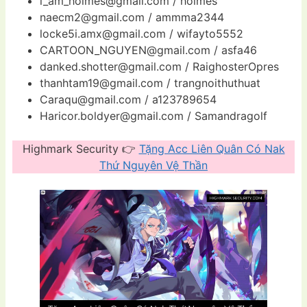
i_am_holmes@gmail.com
/ holmes
naecm2@gmail.com
/ ammma2344
locke5i.amx@gmail.com
/ wifayto5552
CARTOON_NGUYEN@gmail.com
/ asfa46
danked.shotter@gmail.com
/ RaighosterOpres
thanhtam19@gmail.com
/ trangnoithuthuat
Caraqu@gmail.com
/ a123789654
Haricor.boldyer@gmail.com
/ Samandragolf
Highmark Security 👉
Tặng Acc Liên Quân Có Nak
Thứ Nguyên Vệ Thần