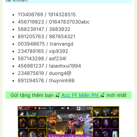
113406789 / 1914328515
456719823 / 01647837030abc
568239147 / 3883932
891205763 / 987654321
003948675 / tranvangd
234789165 / vip9392
567143298 / asf234!
456981237 / taianhxui1994
234875619 / duong4@
891294576 / thuyninh98
Gửi tặng thêm bạn 🍒
Acc FF Miễn Phí
🍒 mới nhất