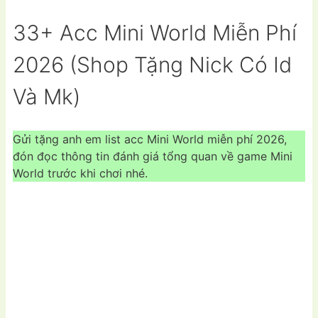
33+ Acc Mini World Miễn Phí
2026 (Shop Tặng Nick Có Id
Và Mk)
Gửi tặng anh em list acc Mini World miễn phí 2026,
đón đọc thông tin đánh giá tổng quan về game Mini
World trước khi chơi nhé.