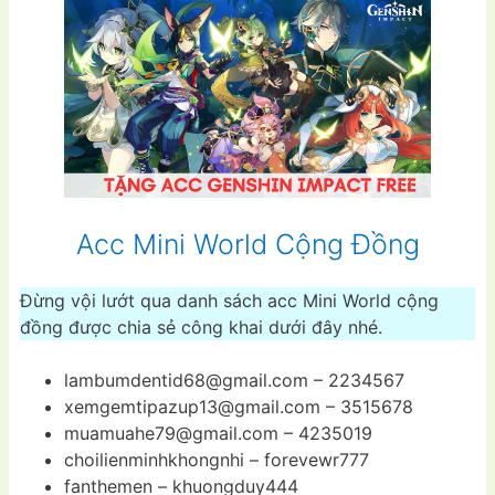
Acc Mini World Cộng Đồng
Đừng vội lướt qua danh sách acc Mini World cộng
đồng được chia sẻ công khai dưới đây nhé.
lambumdentid68@gmail.com
– 2234567
xemgemtipazup13@gmail.com
– 3515678
muamuahe79@gmail.com
– 4235019
choilienminhkhongnhi – forevewr777
fanthemen – khuongduy444