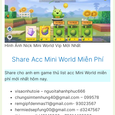
Hình Ảnh Nick Mini World Vip Mới Nhất
Share Acc Mini World Miễn Phí
Share cho anh em game thủ list acc Mini World miễn
phí mới nhất hôm nay.
visaonhutoie – nguoitahanhphuc666
chungsimtemhung40@gmail.com
– 099578
remgipfdenmas11@gmail.com-
93023567
hermiedsepfung00@gmail.com
– d3247567