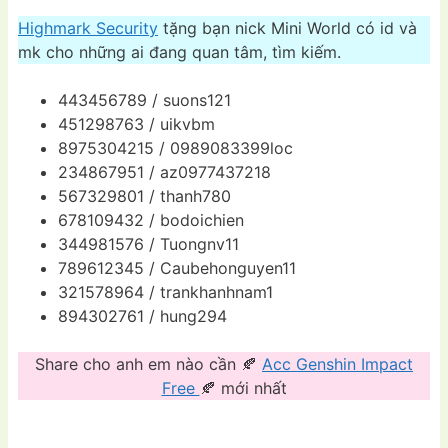
Highmark Security
tặng bạn nick Mini World có id và
mk cho những ai đang quan tâm, tìm kiếm.
443456789 / suons121
451298763 / uikvbm
8975304215 / 0989083399loc
234867951 / az0977437218
567329801 / thanh780
678109432 / bodoichien
344981576 / Tuongnv11
789612345 / Caubehonguyen11
321578964 / trankhanhnam1
894302761 / hung294
Share cho anh em nào cần 🍂
Acc Genshin Impact
Free
🍂 mới nhất