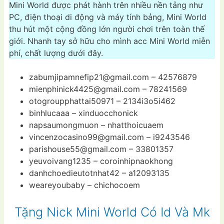
Mini World được phát hành trên nhiều nền tảng như
PC, điện thoại di động và máy tính bảng, Mini World
thu hút một cộng đồng lớn người chơi trên toàn thế
giới. Nhanh tay sở hữu cho mình acc Mini World miễn
phí, chất lượng dưới đây.
zabumjipamnefip21@gmail.com
– 42576879
mienphinick4425@gmail.com
– 78241569
otogroupphattai50971 – 2134i3o5i462
binhlucaaa – xinduocchonick
napsaumongmuon – nhatthoicuaem
vincenzocasino99@gmail.com
– i9243546
parishouse55@gmail.com
– 33801357
yeuvoivang1235 – coroinhipnaokhong
danhchoedieutotnhat42 – a12093135
weareyoubaby – chichocoem
Tặng Nick Mini World Có Id Và Mk