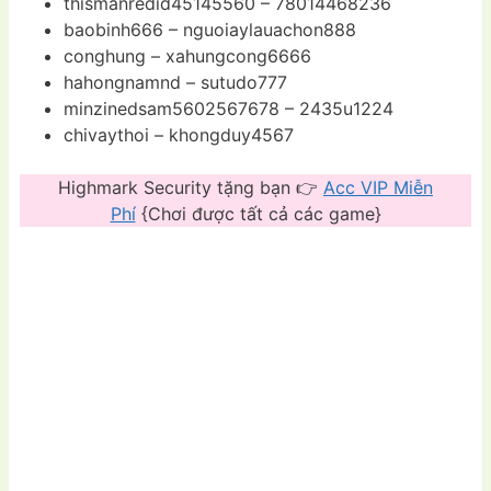
thismanredid45145560 – 78014468236
baobinh666 – nguoiaylauachon888
conghung – xahungcong6666
hahongnamnd – sutudo777
minzinedsam5602567678 – 2435u1224
chivaythoi – khongduy4567
Highmark Security tặng bạn 👉
Acc VIP Miễn
Phí
{Chơi được tất cả các game}