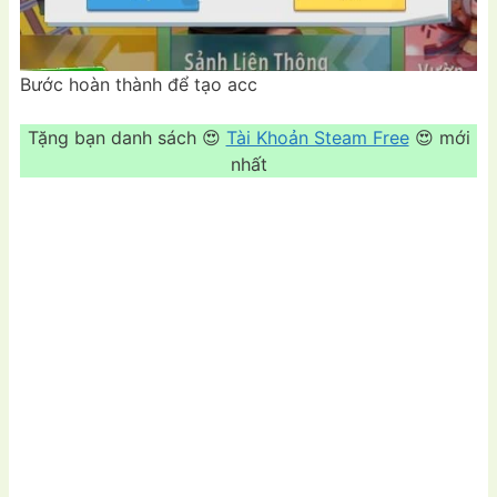
Bước hoàn thành để tạo acc
Tặng bạn danh sách 😍
Tài Khoản Steam Free
😍 mới
nhất