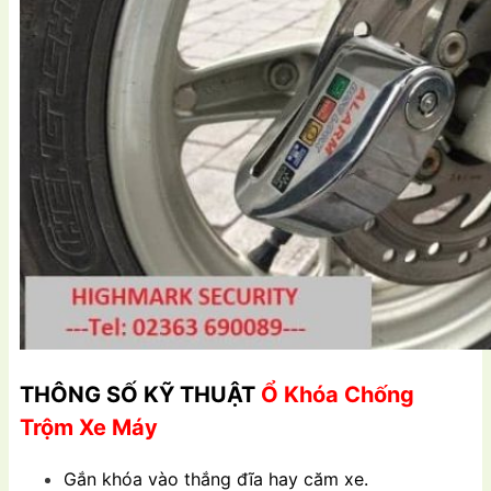
THÔNG SỐ KỸ THUẬT
Ổ Khóa Chống
Trộm Xe Máy
Gắn khóa vào thắng đĩa hay căm xe.