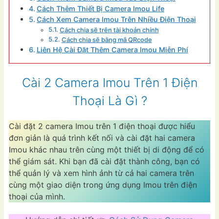
Cách Thêm Thiết Bị Camera Imou Life
Cách Xem Camera Imou Trên Nhiều Điện Thoại
Cách chia sẽ trên tài khoản chính
Cách chia sẽ bằng mã QRcode
Liên Hệ Cài Đặt Thêm Camera Imou Miễn Phí
Cài 2 Camera Imou Trên 1 Điện
Thoại Là Gì ?
Cài đặt 2 camera Imou trên 1 điện thoại được hiểu
đơn giản là quá trình kết nối và cài đặt hai camera
Imou khác nhau trên cùng một thiết bị di động để có
thể giám sát. Khi bạn đã cài đặt thành công, bạn có
thể quản lý và xem hình ảnh từ cả hai camera trên
cùng một giao diện trong ứng dụng Imou trên điện
thoại của mình.