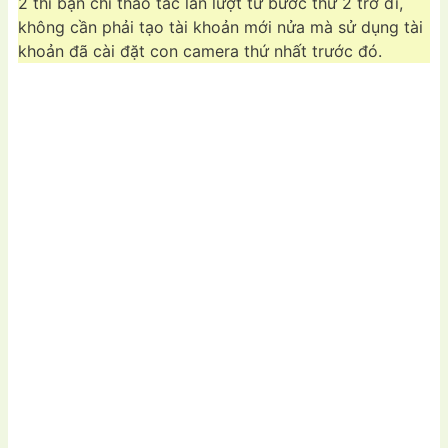
2 thì bạn chỉ thao tác lần lượt từ bước thứ 2 trở đi,
không cần phải tạo tài khoản mới nửa mà sử dụng tài
khoản đã cài đặt con camera thứ nhất trước đó.