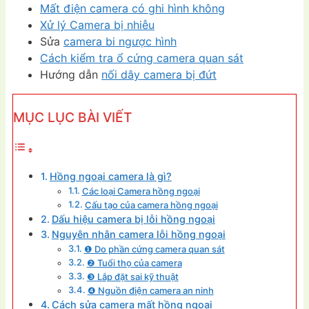
Mất điện camera có ghi hình không
Xử lý Camera bị nhiễu
Sửa
camera bi ngược hình
Cách kiểm tra ổ cứng camera quan sát
Hướng dẫn
nối dây camera bị đứt
MỤC LỤC BÀI VIẾT
Hồng ngoại camera là gì?
Các loại Camera hồng ngoại
Cấu tạo của camera hồng ngoại
Dấu hiệu camera bị lỗi hồng ngoại
Nguyên nhân camera lỗi hồng ngoại
❶ Do phần cứng camera quan sát
❷ Tuổi thọ của camera
❸ Lắp đặt sai kỹ thuật
❹ Nguồn điện camera an ninh
Cách sửa camera mất hồng ngoại