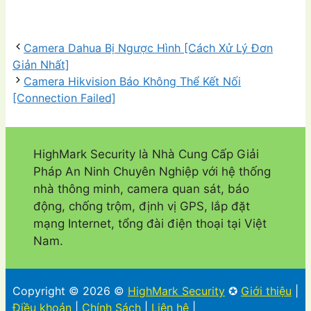
Camera Dahua Bị Ngược Hình [Cách Xử Lý Đơn
Giản Nhất]
Camera Hikvision Báo Không Thể Kết Nối
[Connection Failed]
HighMark Security là Nhà Cung Cấp Giải
Pháp An Ninh Chuyên Nghiệp với hệ thống
nhà thông minh, camera quan sát, báo
động, chống trộm, định vị GPS, lắp đặt
mạng Internet, tổng đài điện thoại tại Việt
Nam.
Copyright © 2026 ©
HighMark Security
✪
Giới thiệu
|
Điều khoản
|
Chính Sách
|
Liên hệ
|