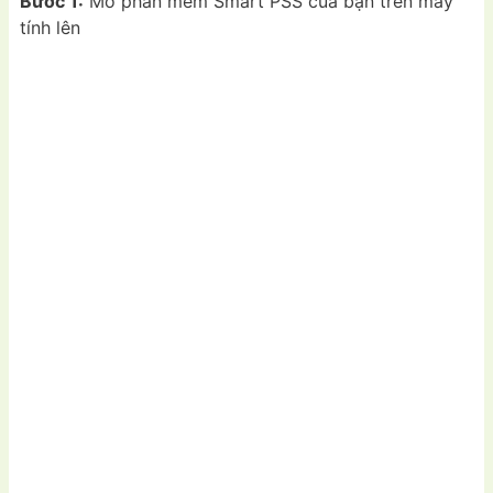
Bước 1:
Mở phần mềm Smart PSS của bạn trên máy
tính lên