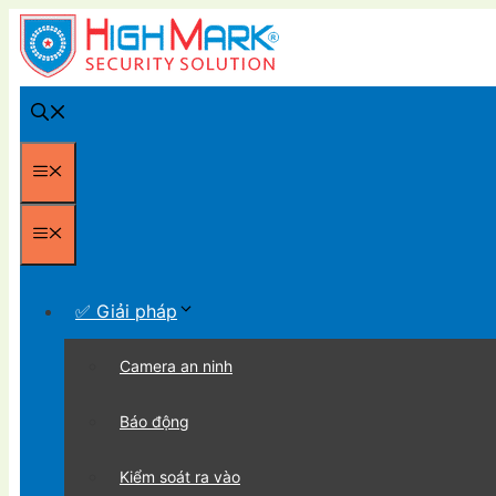
Chuyển
đến
nội
dung
Menu
Menu
✅ Giải pháp
Camera an ninh
Báo động
Kiểm soát ra vào