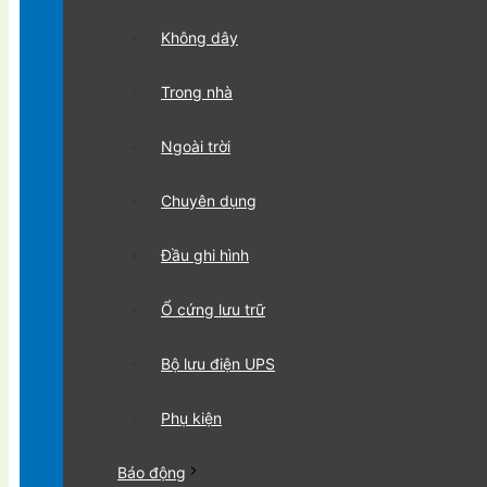
Không dây
Trong nhà
Ngoài trời
Chuyên dụng
Đầu ghi hình
Ổ cứng lưu trữ
Bộ lưu điện UPS
Phụ kiện
Báo động