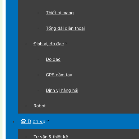
Thiết bị mạng
Tổng đài điện thoại
Định vị, đo đạc
Đo đạc
GPS cầm tay
Định vị hàng hải
Robot
🕵 Dịch vụ
Tư vấn & thiết kế