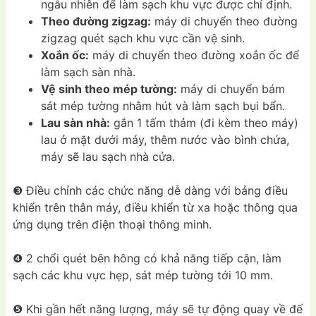
ngẫu nhiên để làm sạch khu vực được chỉ định.
Theo đường zigzag:
máy di chuyển theo đường
zigzag quét sạch khu vực cần vệ sinh.
Xoắn ốc:
máy di chuyển theo đường xoắn ốc để
làm sạch sàn nhà.
Vệ sinh theo mép tường:
máy di chuyển bám
sát mép tường nhằm hút và làm sạch bụi bẩn.
Lau sàn nhà:
gắn 1 tấm thảm (đi kèm theo máy)
lau ở mặt dưới máy, thêm nước vào bình chứa,
máy sẽ lau sạch nhà cửa.
❸ Điều chỉnh các chức năng dễ dàng với bảng điều
khiển trên thân máy, điều khiển từ xa hoặc thông qua
ứng dụng trên điện thoại thông minh.
❹ 2 chổi quét bên hông có khả năng tiếp cận, làm
sạch các khu vực hẹp, sát mép tường tới 10 mm.
❺ Khi gần hết năng lượng, máy sẽ tự động quay về đế