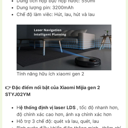
Dung tích hộp bụi/ hộp nước: 550ml
Dung lượng pin: 3200mAh
Chế độ làm viêc: Hút, lau, hút và lau
Tính năng hữu ích xiaomi gen 2
👉 Đặc điểm nổi bật của Xiaomi Mijia gen 2
STYJ02YM
H
ệ thống định vị laser LDS
, tốc độ nhanh hơn,
độ chính xác cao hơn, ánh xạ chính xác hơn
Hỗ trợ 3 chế độ: quét và lau, quét, lau
Bình nước điều khiển điện thông minh , thậm chí