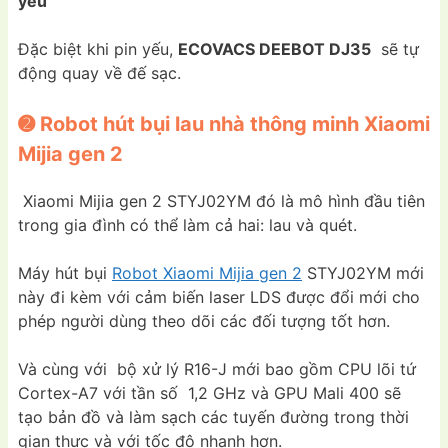
yếu
Đặc biệt khi pin yếu,
ECOVACS DEEBOT DJ35
sẽ tự
động quay về đế sạc.
➋ Robot hút bụi lau nhà thông minh Xiaomi
Mijia gen 2
Xiaomi Mijia gen 2 STYJ02YM đó là mô hình đầu tiên
trong gia đình có thể làm cả hai: lau và quét.
Máy hút bụi
Robot Xiaomi Mijia gen 2
STYJ02YM mới
này đi kèm với cảm biến laser LDS được đổi mới cho
phép người dùng theo dõi các đối tượng tốt hơn.
Và cùng với bộ xử lý R16-J mới bao gồm CPU lõi tứ
Cortex-A7 với tần số 1,2 GHz và GPU Mali 400 sẽ
tạo bản đồ và làm sạch các tuyến đường trong thời
gian thực và với tốc độ nhanh hơn.