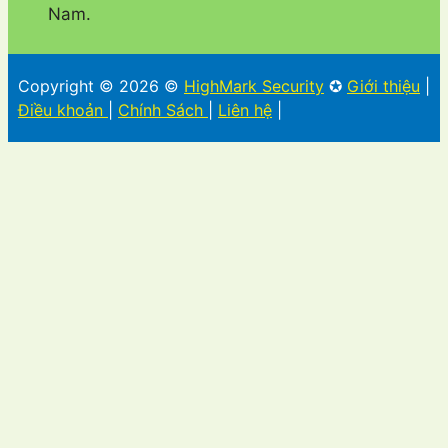
Nam.
Copyright © 2026 ©
HighMark Security
✪
Giới thiệu
|
Điều khoản
|
Chính Sách
|
Liên hệ
|