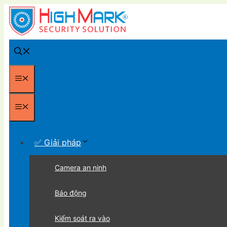
Chuyển
đến
nội
dung
Menu
Menu
✅ Giải pháp
Camera an ninh
Báo động
Kiểm soát ra vào