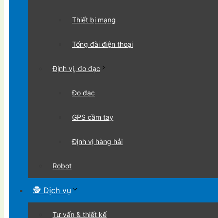
Thiết bị mạng
Tổng đài điện thoại
Định vị, đo đạc
Đo đạc
GPS cầm tay
Định vị hàng hải
Robot
🕵 Dịch vụ
Tư vấn & thiết kế