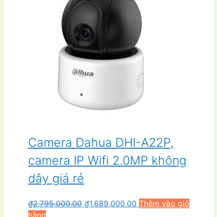
Camera Dahua DHI-A22P,
camera IP Wifi 2.0MP không
dây giá rẻ
Giá
Giá
₫
2,795,000.00
₫
1,689,000.00
Thêm vào giỏ
gốc
hiện
hàng