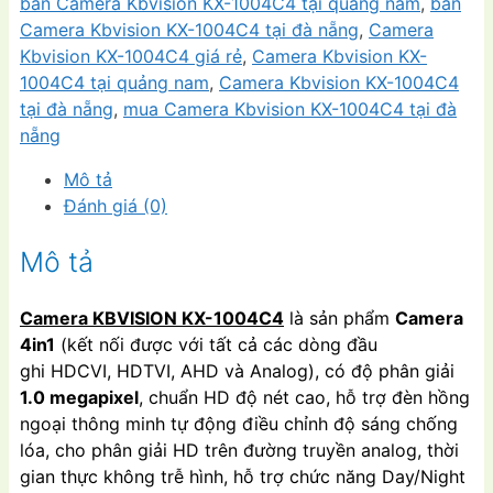
1004C4,
bán Camera Kbvision KX-1004C4 tại quảng nam
,
bán
camera
Camera Kbvision KX-1004C4 tại đà nẵng
,
Camera
chuẩn
Kbvision KX-1004C4 giá rẻ
,
Camera Kbvision KX-
HD
1004C4 tại quảng nam
,
Camera Kbvision KX-1004C4
giá
tại đà nẵng
,
mua Camera Kbvision KX-1004C4 tại đà
rẻ
nẵng
số
Mô tả
lượng
Đánh giá (0)
Mô tả
Camera KBVISION
KX-1004C4
là sản phẩm
Camera
4in1
(kết nối được với tất cả các dòng đầu
ghi HDCVI, HDTVI, AHD và Analog), có độ phân giải
1
.0 megapixel
, chuẩn HD độ nét cao, hỗ trợ đèn hồng
ngoại thông minh tự động điều chỉnh độ sáng chống
lóa, cho phân giải HD trên đường truyền analog, thời
gian thực không trễ hình, hỗ trợ chức năng Day/Night