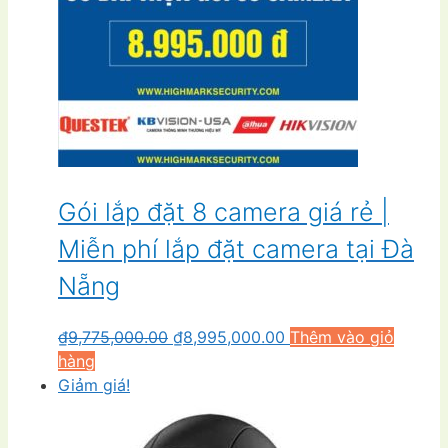
Gói lắp đặt 8 camera giá rẻ |
Miễn phí lắp đặt camera tại Đà
Nẵng
Giá
Giá
₫
9,775,000.00
₫
8,995,000.00
Thêm vào giỏ
gốc
hiện
hàng
là:
tại
Giảm giá!
₫9,775,000.00.
là:
₫8,995,000.00.