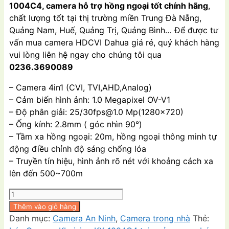
1004C4, camera hỗ trợ hồng ngoại tốt chính hãng
,
₫989,000.00.
là:
chất lượng tốt tại thị trường miền Trung Đà Nẵng,
₫795,000.00.
Quảng Nam, Huế, Quảng Trị, Quảng Bình… Để được tư
vấn mua camera HDCVI Dahua giá rẻ, quý khách hàng
vui lòng liên hệ ngay cho chúng tôi qua
0236.3690089
– Camera 4in1 (CVI, TVI,AHD,Analog)
– Cảm biến hình ảnh: 1.0 Megapixel OV-V1
– Độ phân giải: 25/
30fps@1.0
Mp(1280×720)
– Ống kính: 2.8mm ( góc nhìn 90°)
– Tầm xa hồng ngoại: 20m, hồng ngoại thông minh tự
động điều chỉnh độ sáng chống lóa
– Truyền tín hiệu, hình ảnh rõ nét với khoảng cách xa
lên đến 500~700m
Camera
Kbvision
Thêm vào giỏ hàng
KX-
Danh mục:
Camera An Ninh
,
Camera trong nhà
Thẻ: