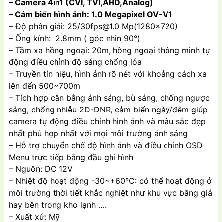
– Camera 4in1 (CVI, TVI,AHD,Analog)
– Cảm biến hình ảnh: 1.0 Megapixel OV-V1
– Độ phân giải: 25/
30fps@1.0
Mp(1280×720)
– Ống kính: 2.8mm ( góc nhìn 90°)
– Tầm xa hồng ngoại: 20m, hồng ngoại thông minh tự
động điều chỉnh độ sáng chống lóa
– Truyền tín hiệu, hình ảnh rõ nét với khoảng cách xa
lên đến 500~700m
– Tích hợp cân bằng ánh sáng, bù sáng, chống ngược
sáng, chống nhiễu 2D-DNR, cảm biến ngày/đêm giúp
camera tự động điều chỉnh hình ảnh và màu sắc đẹp
nhất phù hợp nhất với mọi môi trường ánh sáng
– Hỗ trợ chuyển chế độ hình ảnh và điều chỉnh OSD
Menu trực tiếp bằng đầu ghi hình
– Nguồn: DC 12V
– Nhiệt độ hoạt động -30~+60°C: có thể hoạt động ở
môi trường thời tiết khắc nghiệt như khu vực băng giá
hay bên trong kho lạnh ….
– Xuất xứ: Mỹ