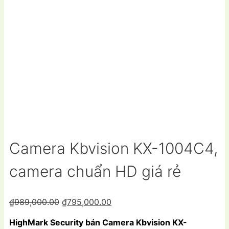
Camera Kbvision KX-1004C4,
camera chuẩn HD giá rẻ
Giá
Giá
₫
989,000.00
₫
795,000.00
gốc
hiện
HighMark Security bán Camera Kbvision KX-
là:
tại