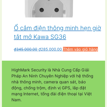
Ổ cắm điện thông minh hẹn giờ
tắt mở Kawa SG36
Giá
Giá
₫
345,000.00
₫
285,000.00
Thêm vào giỏ hàng
gốc
hiện
là:
tại
₫345,000.00.
là:
HighMark Security là Nhà Cung Cấp Giải
₫285,000.00.
Pháp An Ninh Chuyên Nghiệp với hệ thống
nhà thông minh, camera quan sát, báo
động, chống trộm, định vị GPS, lắp đặt
mạng Internet, tổng đài điện thoại tại Việt
Nam.