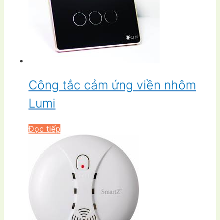
₫885,000.00.
Công tắc cảm ứng viền nhôm
Lumi
Đọc tiếp