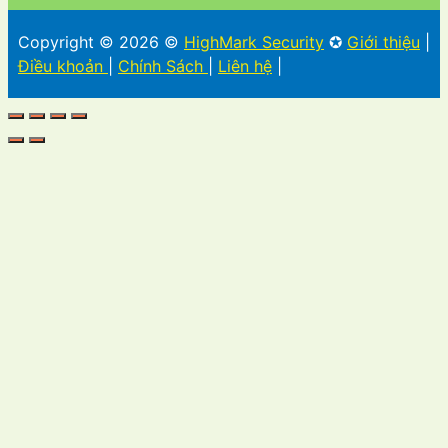
Copyright © 2026 ©
HighMark Security
✪
Giới thiệu
|
Điều khoản
|
Chính Sách
|
Liên hệ
|