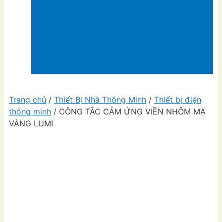
Trang chủ
/
Thiết Bị Nhà Thông Minh
/
Thiết bị điện
thông minh
/ CÔNG TẮC CẢM ỨNG VIỀN NHÔM MẠ
VÀNG LUMI