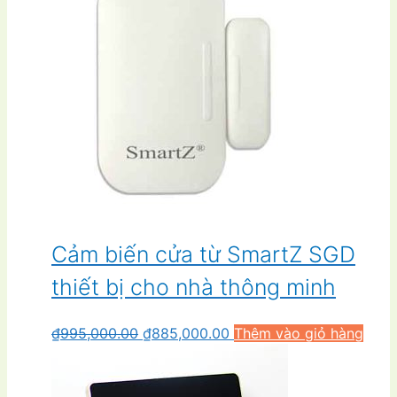
Cảm biến cửa từ SmartZ SGD
thiết bị cho nhà thông minh
Giá
Giá
₫
995,000.00
₫
885,000.00
Thêm vào giỏ hàng
gốc
hiện
là:
tại
₫995,000.00.
là: