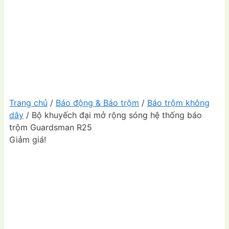
Trang chủ
/
Báo động & Báo trộm
/
Báo trộm không
dây
/ Bộ khuyếch đại mở rộng sóng hệ thống báo
trộm Guardsman R25
Giảm giá!