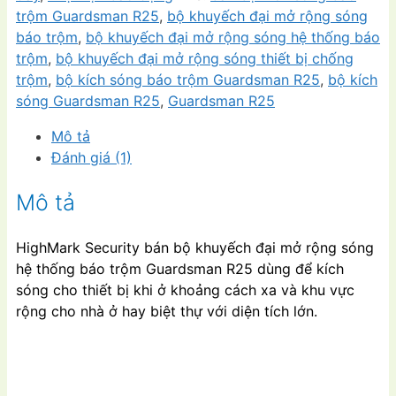
rộng
trộm Guardsman R25
,
bộ khuyếch đại mở rộng sóng
sóng
báo trộm
,
bộ khuyếch đại mở rộng sóng hệ thống báo
hệ
trộm
,
bộ khuyếch đại mở rộng sóng thiết bị chống
thống
trộm
,
bộ kích sóng báo trộm Guardsman R25
,
bộ kích
báo
sóng Guardsman R25
,
Guardsman R25
trộm
Mô tả
Guardsman
Đánh giá (1)
R25
số
Mô tả
lượng
HighMark Security bán bộ khuyếch đại mở rộng sóng
hệ thống báo trộm Guardsman R25 dùng để kích
sóng cho thiết bị khi ở khoảng cách xa và khu vực
rộng cho nhà ở hay biệt thự với diện tích lớn.