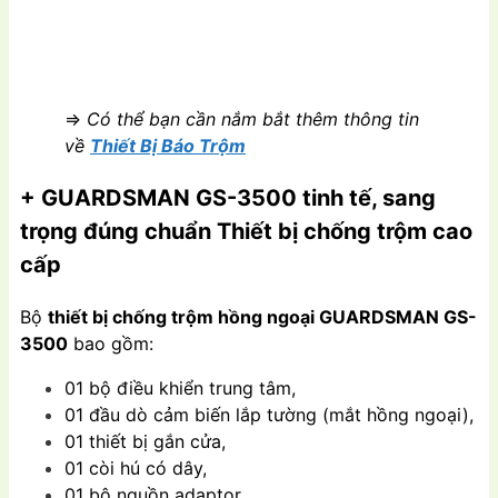
=>
Có thể bạn cần nắm bắt thêm thông tin
về
Thiết Bị Báo Trộm
+ GUARDSMAN GS-3500 tinh tế, sang
trọng đúng chuẩn Thiết bị chống trộm cao
cấp
Bộ
thiết bị chống trộm hồng ngoại GUARDSMAN GS-
3500
bao gồm:
01 bộ điều khiển trung tâm,
01 đầu dò cảm biến lắp tường (mắt hồng ngoại),
01 thiết bị gắn cửa,
01 còi hú có dây,
01 bộ nguồn adaptor,