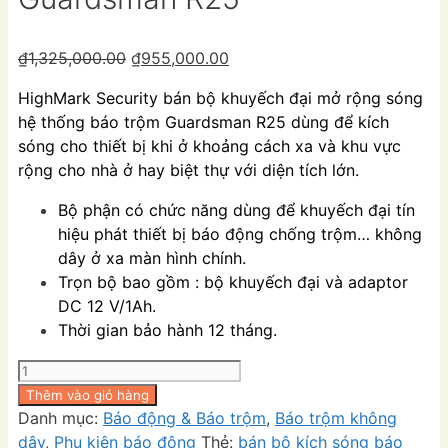
Giá
Giá
₫
1,325,000.00
₫
955,000.00
gốc
hiện
HighMark Security bán bộ khuyếch đại mở rộng sóng
là:
tại
hệ thống báo trộm Guardsman R25 dùng để kích
₫1,325,000.00.
là:
sóng cho thiết bị khi ở khoảng cách xa và khu vực
₫955,000.00.
rộng cho nhà ở hay biệt thự với diện tích lớn.
Bộ phận có chức năng dùng để khuyếch đại tín
hiệu phát thiết bị báo động chống trộm… không
dây ở xa màn hình chính.
Trọn bộ bao gồm : bộ khuyếch đại và adaptor
DC 12 V/1Ah.
Thời gian bảo hành 12 tháng.
Bộ
khuyếch
Thêm vào giỏ hàng
đại
Danh mục:
Báo động & Báo trộm
,
Báo trộm không
mở
dây
,
Phụ kiện báo động
Thẻ:
bán bộ kích sóng báo