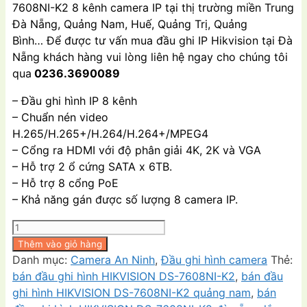
7608NI-K2 8 kênh camera IP tại thị trường miền Trung
₫6,785,000.00.
là:
Đà Nẵng, Quảng Nam, Huế, Quảng Trị, Quảng
₫5,945,000.00.
Bình… Để được tư vấn mua đầu ghi IP Hikvision tại Đà
Nẵng khách hàng vui lòng liên hệ ngay cho chúng tôi
qua
0236.3690089
– Đầu ghi hình IP 8 kênh
– Chuẩn nén video
H.265/H.265+/H.264/H.264+/MPEG4
– Cổng ra HDMI với độ phân giải 4K, 2K và VGA
– Hỗ trợ 2 ổ cứng SATA x 6TB.
– Hỗ trợ 8 cổng PoE
– Khả năng gán được số lượng 8 camera IP.
Đầu
ghi
Thêm vào giỏ hàng
hình
Danh mục:
Camera An Ninh
,
Đầu ghi hình camera
Thẻ:
HIKVISION
bán đầu ghi hình HIKVISION DS-7608NI-K2
,
bán đầu
DS-
ghi hình HIKVISION DS-7608NI-K2 quảng nam
,
bán