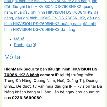
7608NI-
đầu ghi hình HIKVISION DS-7608NI-K2 đà nẵng
,
lắp
K2
đặt đầu ghi hình HIKVISION DS-7608NI-K2 quảng
8
nam
,
mua đầu ghi hình HIKVISION DS-7608NI-K2 đà
kênh
nẵng
,
đầu ghi hình HIKVISION DS-7608NI-K2
,
đầu ghi
camera
hình HIKVISION DS-7608NI-K2 quảng nam
,
đầu ghi
IP
hình HIKVISION DS-7608NI-K2 đà nẵng
số
Mô tả
lượng
Đánh giá (0)
Mô tả
HighMark Security
bán
đầu ghi hình HIKVISION DS-
7608NI-K2 8 kênh
camera IP
tại thị trường miền
Trung Đà Nẵng, Quảng Nam, Huế, Quảng Trị, Quảng
Bình… Để được tư vấn mua đầu ghi IP Hikvision tại Đà
Nẵng khách hàng vui lòng liên hệ ngay cho chúng tôi
qua
0236.3690089