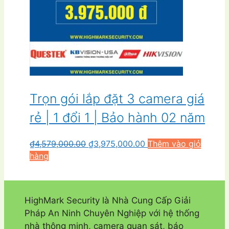
Trọn gói lắp đặt 3 camera giá
rẻ | 1 đổi 1 | Bảo hành 02 năm
Giá
Giá
₫
4,579,000.00
₫
3,975,000.00
Thêm vào giỏ
gốc
hiện
hàng
là:
tại
₫4,579,000.00.
là:
₫3,975,000.00.
HighMark Security là Nhà Cung Cấp Giải
Pháp An Ninh Chuyên Nghiệp với hệ thống
nhà thông minh, camera quan sát, báo