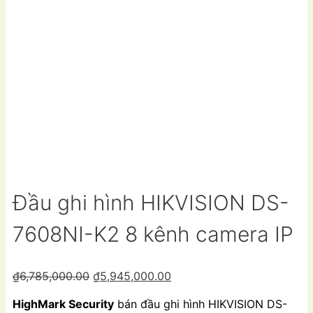
Đầu ghi hình HIKVISION DS-
7608NI-K2 8 kênh camera IP
Giá
Giá
₫
6,785,000.00
₫
5,945,000.00
gốc
hiện
HighMark Security
bán đầu ghi hình HIKVISION DS-
là:
tại