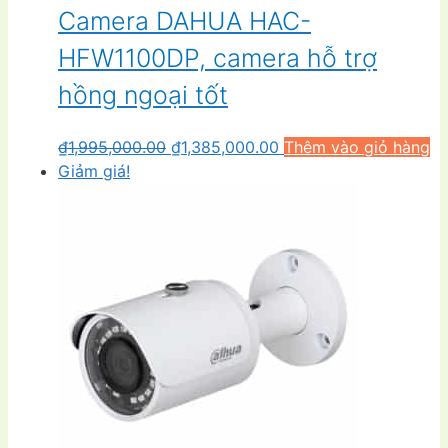
Camera DAHUA HAC-
HFW1100DP, camera hỗ trợ
hồng ngoại tốt
Giá
Giá
₫
1,995,000.00
₫
1,385,000.00
Thêm vào giỏ hàng
gốc
hiện
Giảm giá!
là:
tại
₫1,995,000.00.
là:
₫1,385,000.00.