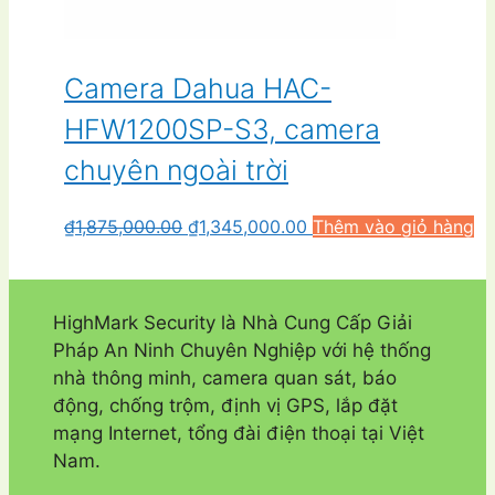
Camera Dahua HAC-
HFW1200SP-S3, camera
chuyên ngoài trời
Giá
Giá
₫
1,875,000.00
₫
1,345,000.00
Thêm vào giỏ hàng
gốc
hiện
là:
tại
₫1,875,000.00.
là:
HighMark Security là Nhà Cung Cấp Giải
₫1,345,000.00.
Pháp An Ninh Chuyên Nghiệp với hệ thống
nhà thông minh, camera quan sát, báo
động, chống trộm, định vị GPS, lắp đặt
mạng Internet, tổng đài điện thoại tại Việt
Nam.