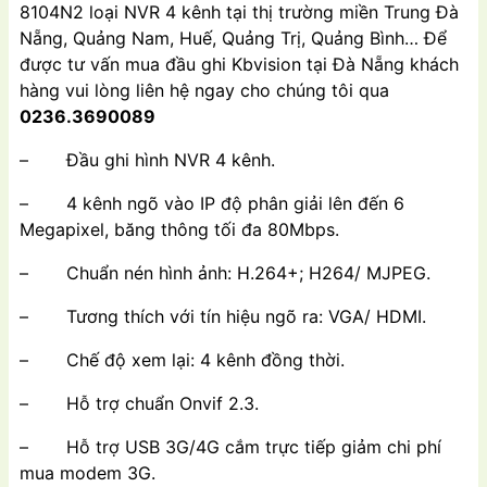
8104N2 loại NVR 4 kênh tại thị trường miền Trung Đà
₫2,795,500.00.
là:
Nẵng, Quảng Nam, Huế, Quảng Trị, Quảng Bình… Để
₫1,995,000.00.
được tư vấn mua đầu ghi Kbvision tại Đà Nẵng khách
hàng vui lòng liên hệ ngay cho chúng tôi qua
0236.3690089
– Đầu ghi hình NVR 4 kênh.
– 4 kênh ngõ vào IP độ phân giải lên đến 6
Megapixel, băng thông tối đa 80Mbps.
– Chuẩn nén hình ảnh: H.264+; H264/ MJPEG.
– Tương thích với tín hiệu ngõ ra: VGA/ HDMI.
– Chế độ xem lại: 4 kênh đồng thời.
– Hỗ trợ chuẩn Onvif 2.3.
– Hỗ trợ USB 3G/4G cắm trực tiếp giảm chi phí
mua modem 3G.