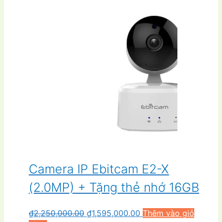
Camera IP Ebitcam E2-X
(2.0MP) + Tặng thẻ nhớ 16GB
Giá
Giá
₫
2,250,000.00
₫
1,595,000.00
Thêm vào giỏ