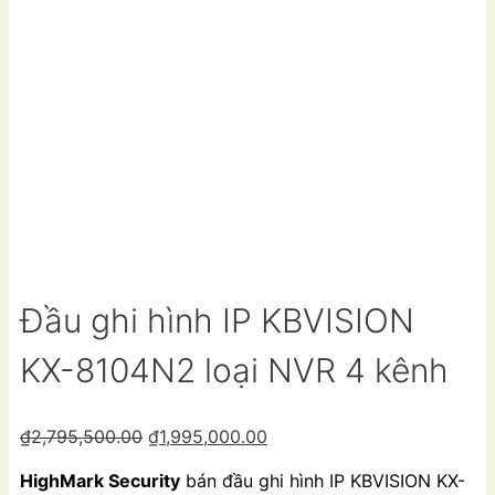
Đầu ghi hình IP KBVISION
KX-8104N2 loại NVR 4 kênh
Giá
Giá
₫
2,795,500.00
₫
1,995,000.00
gốc
hiện
HighMark Security
bán đầu ghi hình IP KBVISION KX-
là:
tại