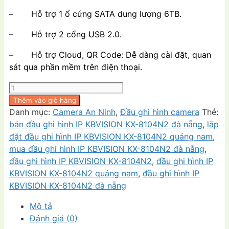
– Hỗ trợ 1 ổ cứng SATA dung lượng 6TB.
– Hỗ trợ 2 cổng USB 2.0.
– Hỗ trợ Cloud, QR Code: Dễ dàng cài đặt, quan
sát qua phần mềm trên điện thoại.
Đầu
ghi
Thêm vào giỏ hàng
hình
Danh mục:
Camera An Ninh
,
Đầu ghi hình camera
Thẻ:
IP
bán đầu ghi hình IP KBVISION KX-8104N2 đà nẵng
,
lắp
KBVISION
đặt đầu ghi hình IP KBVISION KX-8104N2 quảng nam
,
KX-
mua đầu ghi hình IP KBVISION KX-8104N2 đà nẵng
,
8104N2
đầu ghi hình IP KBVISION KX-8104N2
,
đầu ghi hình IP
loại
KBVISION KX-8104N2 quảng nam
,
đầu ghi hình IP
NVR
KBVISION KX-8104N2 đà nẵng
4
Mô tả
kênh
Đánh giá (0)
số