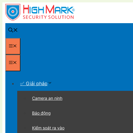
Chuyển
đến
nội
dung
Menu
Menu
✅ Giải pháp
Camera an ninh
Báo động
Kiểm soát ra vào