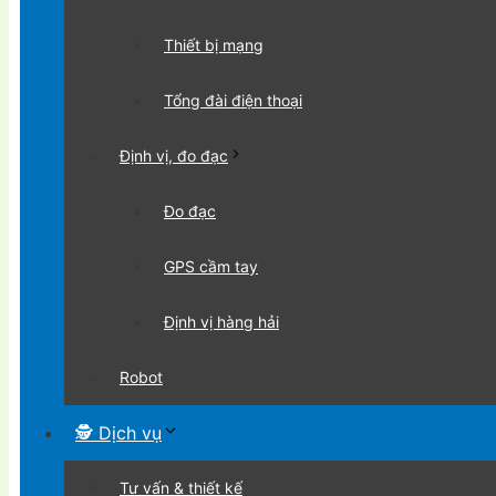
Thiết bị mạng
Tổng đài điện thoại
Định vị, đo đạc
Đo đạc
GPS cầm tay
Định vị hàng hải
Robot
🕵 Dịch vụ
Tư vấn & thiết kế