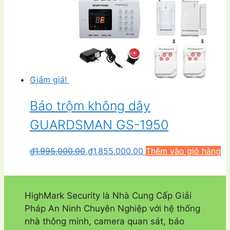
là:
tại
₫285,000.00.
là:
₫235,000.00.
Giảm giá!
Báo trộm không dây
GUARDSMAN GS-1950
Giá
Giá
₫
1,995,000.00
₫
1,855,000.00
Thêm vào giỏ hàng
gốc
hiện
là:
tại
₫1,995,000.00.
là:
HighMark Security là Nhà Cung Cấp Giải
₫1,855,000.00.
Pháp An Ninh Chuyên Nghiệp với hệ thống
nhà thông minh, camera quan sát, báo