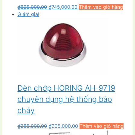
Giá
Giá
₫
895,000.00
₫
745,000.00
Thêm vào giỏ hàng
gốc
hiện
Giảm giá!
là:
tại
₫895,000.00.
là:
₫745,000.00.
Đèn chớp HORING AH-9719
chuyên dụng hệ thống báo
cháy
Giá
Giá
₫
285,000.00
₫
235,000.00
Thêm vào giỏ hàng
gốc
hiện