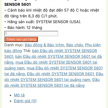
SENSOR 5601
– Cảnh báo khi nhiệt độ đạt đến 57 độ C hoặc nhiệt
độ tăng trên 8,3 độ C/1 phút.
– Hãng sản xuất: SYSTEM SENSOR (USA).
– Bảo hành: 12 tháng
Đầu
dò
Thêm vào giỏ hàng
nhiệt
Danh mục:
Báo động & Báo trộm
,
Báo cháy
,
Phụ kiện
SYSTEM
báo động
Thẻ:
bán Đầu dò nhiệt SYSTEM SENSOR
SENSOR
5601
,
bán Đầu dò nhiệt SYSTEM SENSOR 5601 tại đà
5601
nẵng
,
mua Đầu dò nhiệt SYSTEM SENSOR 5601 tại
hệ
quảng nam
,
mua Đầu dò nhiệt SYSTEM SENSOR 5601
thống
tại đà nẵng
,
Đầu dò nhiệt SYSTEM SENSOR 5601
,
Đầu
báo
dò nhiệt SYSTEM SENSOR 5601 tại quảng nam
,
Đầu
cháy
dò nhiệt SYSTEM SENSOR 5601 tại đà nẵng
số
Mô tả
lượng
Đánh giá (0)