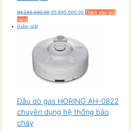
Giá
Giá
₫
4,255,000.00
₫
3,895,000.00
Thêm vào giỏ
gốc
hiện
hàng
là:
tại
Giảm giá!
₫4,255,000.00.
là:
₫3,895,000.00.
Đầu dò gas HORING AH-0822
chuyên dụng hệ thống báo
cháy