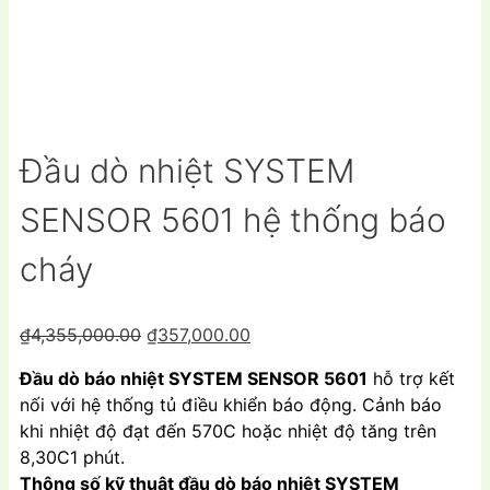
Đầu dò nhiệt SYSTEM
SENSOR 5601 hệ thống báo
cháy
Giá
Giá
₫
4,355,000.00
₫
357,000.00
gốc
hiện
Đầu dò báo nhiệt SYSTEM SENSOR 5601
hỗ trợ kết
là:
tại
nối với hệ thống tủ điều khiển báo động. Cảnh báo
₫4,355,000.00.
là:
khi nhiệt độ đạt đến 570C hoặc nhiệt độ tăng trên
₫357,000.00.
8,30C1 phút.
Thông số kỹ thuật đầu dò báo nhiệt SYSTEM