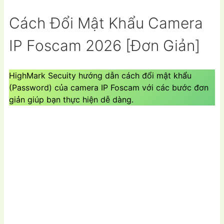
Cách Đổi Mật Khẩu Camera
IP Foscam 2026 [Đơn Giản]
HighMark Secuity hướng dẫn cách đổi mật khẩu
(Password) của camera IP Foscam với các bước đơn
giản giúp bạn thực hiện dễ dàng.