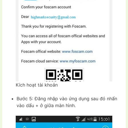
Kích hoạt tài khoản
Bước 5: Đăng nhập vào ứng dụng sau đó nhấn
vào dấu + ở giữa màn hình.