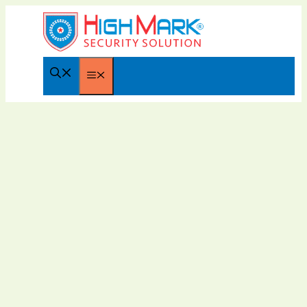
Chuyển
đến
nội
dung
Menu