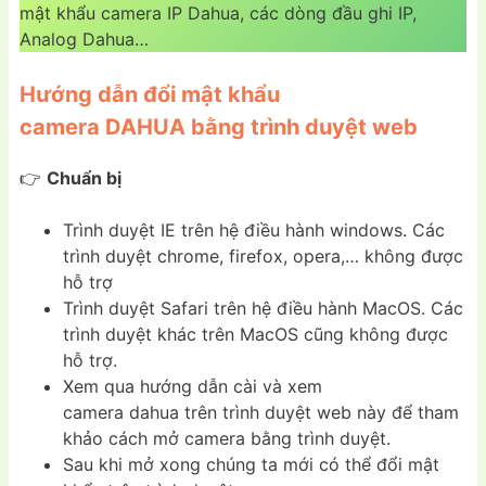
mật khẩu camera IP Dahua, các dòng đầu ghi IP,
Analog Dahua…
Hướng dẫn đổi mật khẩu
camera DAHUA bằng trình duyệt web
👉
Chuẩn bị
Trình duyệt IE trên hệ điều hành windows. Các
trình duyệt chrome, firefox, opera,… không được
hỗ trợ
Trình duyệt Safari trên hệ điều hành MacOS. Các
trình duyệt khác trên MacOS cũng không được
hỗ trợ.
Xem qua hướng dẫn cài và xem
camera dahua trên trình duyệt web này để tham
khảo cách mở camera bằng trình duyệt.
Sau khi mở xong chúng ta mới có thể đổi mật