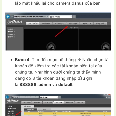
lập mật khẩu lại cho camera dahua của bạn.
Bước 4
: Tìm đến mục hệ thống -> Nhấn chọn tài
khoản để kiểm tra các tài khoản hiện tại của
chúng ta. Như hình dưới chúng ta thấy mình
đang có 3 tài khoản đăng nhập đầu ghi
là
888888
,
admin
và
default