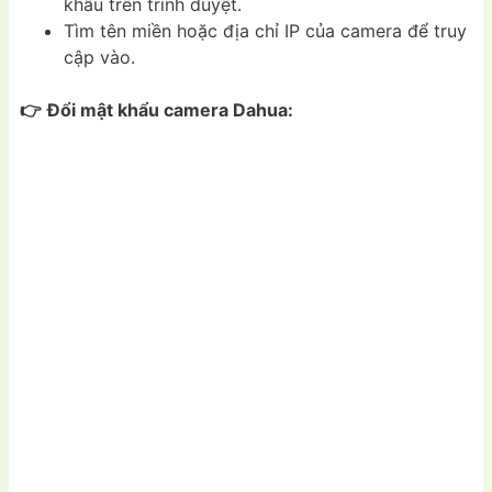
khẩu trên trình duyệt.
Tìm tên miền hoặc địa chỉ IP của camera để truy
cập vào.
👉
Đổi mật khẩu camera Dahua: