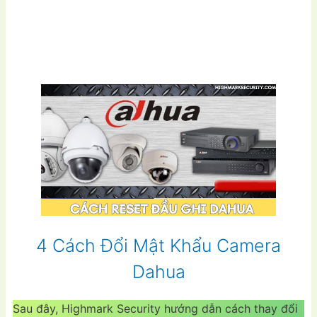
4 Cách Đổi Mật Khẩu Camera
Dahua
Sau đây, Highmark Security hướng dẫn cách thay đổi