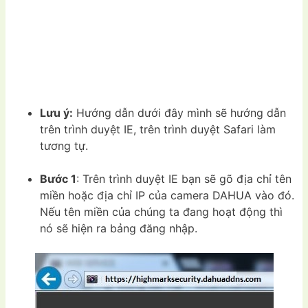
Lưu ý:
Hướng dẫn dưới đây mình sẽ hướng dẫn
trên trình duyệt IE, trên trình duyệt Safari làm
tương tự.
Bước 1
: Trên trình duyệt IE bạn sẽ gõ địa chỉ tên
miền hoặc địa chỉ IP của camera DAHUA vào đó.
Nếu tên miền của chúng ta đang hoạt động thì
nó sẽ hiện ra bảng đăng nhập.