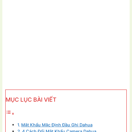
MỤC LỤC BÀI VIẾT
Mật Khẩu Mặc Định Đầu Ghi Dahua
4 Cách Đổi Mật Khẩu Camera Dahua