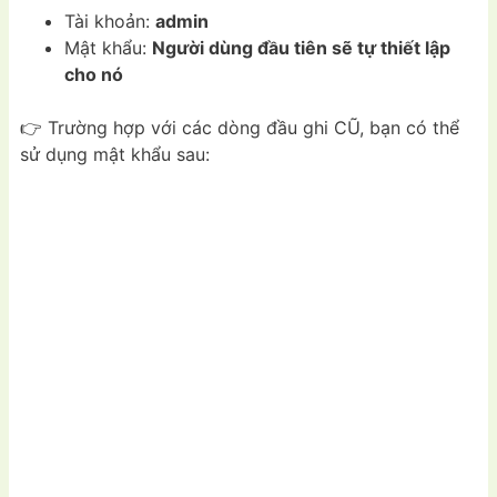
Tài khoản:
admin
Mật khẩu:
Người dùng đầu tiên sẽ tự thiết lập
cho nó
👉 Trường hợp với các dòng đầu ghi CŨ, bạn có thể
sử dụng mật khẩu sau: