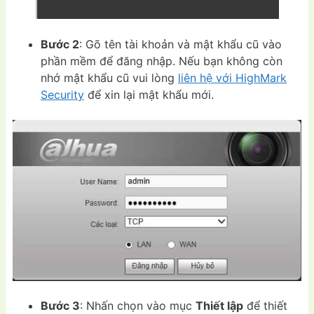
Bước 2
: Gõ tên tài khoản và mật khẩu cũ vào
phần mềm để đăng nhập. Nếu bạn không còn
nhớ mật khẩu cũ vui lòng
liên hệ với HighMark
Security
để xin lại mật khẩu mới.
Bước 3
: Nhấn chọn vào mục
Thiết lập
để thiết