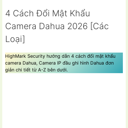
4 Cách Đổi Mật Khẩu
Camera Dahua 2026 [Các
Loại]
HighMark Security hướng dẫn 4 cách đổi mật khẩu
camera Dahua, Camera IP đầu ghi hình Dahua đơn
giản chi tiết từ A-Z
bên dưới.