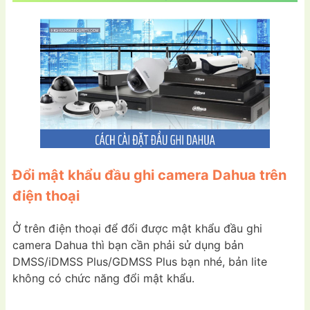
Đổi mật khẩu đầu ghi camera Dahua trên
điện thoại
Ở trên điện thoại để đổi được mật khẩu đầu ghi
camera Dahua thì bạn cần phải sử dụng bản
DMSS/iDMSS Plus/GDMSS Plus bạn nhé, bản lite
không có chức năng đổi mật khẩu.