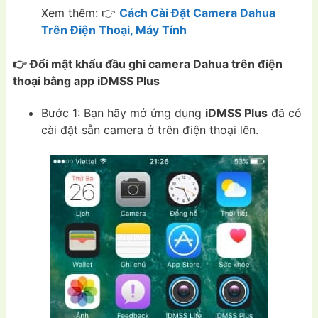
Xem thêm: 👉
Cách Cài Đặt Camera Dahua
Trên Điện Thoại, Máy Tính
👉 Đổi mật khẩu đầu ghi camera Dahua trên điện
thoại
bằng app iDMSS Plus
Bước 1: Bạn hãy mở ứng dụng
iDMSS Plus
đã có
cài đặt sẵn camera ở trên điện thoại lên.