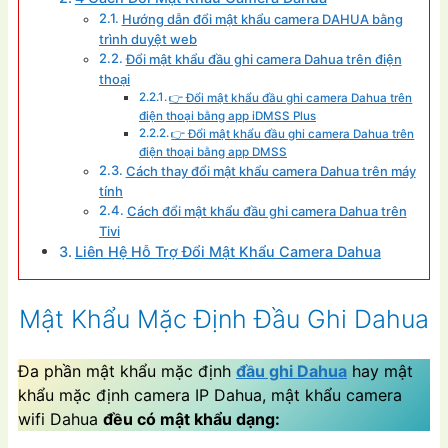
Hướng dẫn đổi mật khẩu camera DAHUA bằng
trình duyệt web
Đổi mật khẩu đầu ghi camera Dahua trên điện
thoại
👉 Đổi mật khẩu đầu ghi camera Dahua trên
điện thoại bằng app iDMSS Plus
👉 Đổi mật khẩu đầu ghi camera Dahua trên
điện thoại bằng app DMSS
Cách thay đổi mật khẩu camera Dahua trên máy
tính
Cách đổi mật khẩu đầu ghi camera Dahua trên
Tivi
Liên Hệ Hỗ Trợ Đổi Mật Khẩu Camera Dahua
Mật Khẩu Mặc Định Đầu Ghi Dahua
Đa phần mật khẩu mặc định
đầu ghi Dahua
hay mật
khẩu mặc định camera IP Dahua, mật khẩu camera
wifi Dahua
đều có mật khẩu dạng: