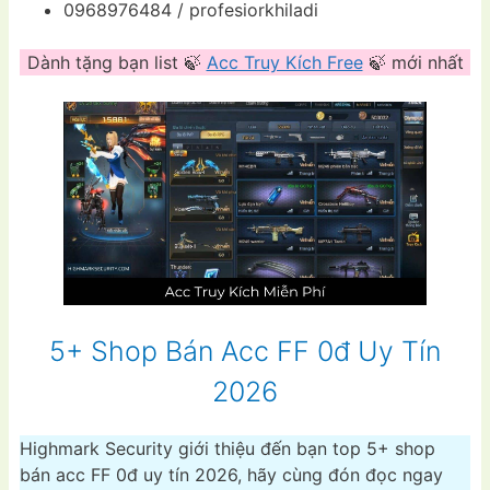
0968976484 / profesiorkhiladi
Dành tặng bạn list 🍃
Acc Truy Kích Free
🍃 mới nhất
5+ Shop Bán Acc FF 0đ Uy Tín
2026
Highmark Security giới thiệu đến bạn top 5+ shop
bán acc FF 0đ uy tín 2026, hãy cùng đón đọc ngay