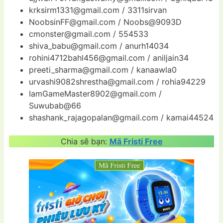
krksirm1331@gmail.com
/ 3311sirvan
NoobsinFF@gmail.com
/ Noobs@9093D
cmonster@gmail.com
/ 554533
shiva_babu@gmail.com
/ anurh14034
rohini4712bahl456@gmail.com
/ aniljain34
preeti_sharma@gmail.com
/ kanaawla0
urvashi9082shrestha@gmail.com
/ rohia94229
IamGameMaster8902@gmail.com
/
Suwubab@66
shashank_rajagopalan@gmail.com
/ kamai44524
Chia sẽ bạn:
Mã Fristi Free