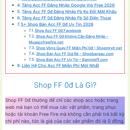
Tặng Acc FF Đăng Nhập Google Vip Free 2026
Tặng Acc FF 0đ Đăng Nhập Fb Ko Đổi Mật Khẩu
Tặng Acc FF 0đ Đăng Nhập Fb Số Điện Thoại
5+ Shop Bán Acc FF 0đ Uy Tín 2026
Shop Acc FF 0đ Facebook
Shop Acc FF 0đ Không Cần Đăng Nhập –
Muaaccfreefire.net
Shop Vòng Quay FF Miễn Phí 0đ – Shopmrvit.net
Shop Bán Acc FF Giá Rẻ – Shopbacgau.com
Shop Bán Acc FF Uy Tín – Bannickff.com
Liên Hệ Cho Acc FF Miễn Phí Mới Nhất
Shop FF 0đ Là Gì?
Shop FF 0đ thường để chỉ các shop acc hoặc trang
web mà bạn có thể mua các vật phẩm, trang phục
hoặc tài khoản Free Fire mà không cần phải trả bất kỳ
chi phí nào, tức là giá của các sản phẩm đó là 0 đồng.