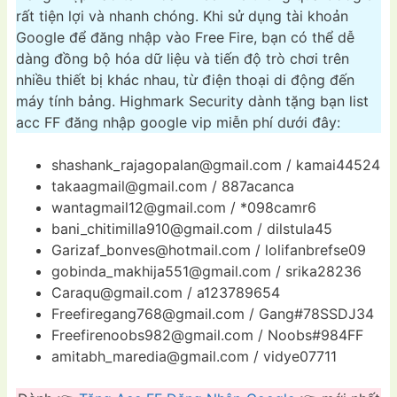
rất tiện lợi và nhanh chóng. Khi sử dụng tài khoản
Google để đăng nhập vào Free Fire, bạn có thể dễ
dàng đồng bộ hóa dữ liệu và tiến độ trò chơi trên
nhiều thiết bị khác nhau, từ điện thoại di động đến
máy tính bảng. Highmark Security dành tặng bạn list
acc FF đăng nhập google vip miễn phí dưới đây:
shashank_rajagopalan@gmail.com
/ kamai44524
takaagmail@gmail.com
/ 887acanca
wantagmail12@gmail.com
/ *098camr6
bani_chitimilla910@gmail.com
/ dilstula45
Garizaf_bonves@hotmail.com
/ lolifanbrefse09
gobinda_makhija551@gmail.com
/ srika28236
Caraqu@gmail.com
/ a123789654
Freefiregang768@gmail.com
/ Gang#78SSDJ34
Freefirenoobs982@gmail.com
/ Noobs#984FF
amitabh_maredia@gmail.com
/ vidye07711