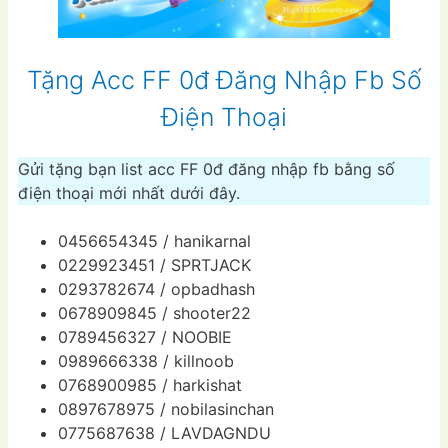
Tặng Acc FF 0đ Đăng Nhập Fb Số
Điện Thoại
Gửi tặng bạn list acc FF 0đ đăng nhập fb bằng số
điện thoại mới nhất dưới đây.
0456654345 / hanikarnal
0229923451 / SPRTJACK
0293782674 / opbadhash
0678909845 / shooter22
0789456327 / NOOBIE
0989666338 / killnoob
0768900985 / harkishat
0897678975 / nobilasinchan
0775687638 / LAVDAGNDU