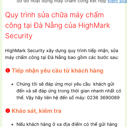
Sơ đồ hoạt động máy chấm công kết hợp
kiểm soá
Quy trình sửa chữa máy chấm
công tại Đà Nẵng của HighMark
Security
HighMark Security xây dựng quy trình tiếp nhận, sửa
máy chấm công tại Đà Nẵng bao gồm các bước sau:
❶
Tiếp nhận yêu cầu từ khách hàng
Chúng tôi sẽ đáp ứng mọi yêu cầu khách gửi
đến và sẽ đáp ứng trong thời gian nhanh nhất có
thể. Vậy hãy liên hệ đến số máy: 0236 3690089
❷
Khảo sát, kiểm tra
Nếu khách hàng ở xa địa điểm có thể gửi hàng