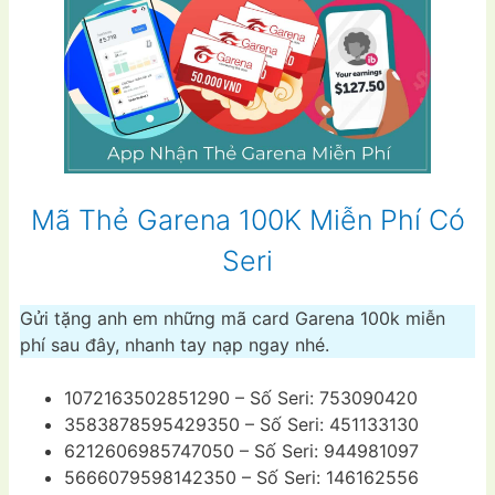
Mã Thẻ Garena 100K Miễn Phí Có
Seri
Gửi tặng anh em những mã card Garena 100k miễn
phí sau đây, nhanh tay nạp ngay nhé.
1072163502851290 – Số Seri: 753090420
3583878595429350 – Số Seri: 451133130
6212606985747050 – Số Seri: 944981097
5666079598142350 – Số Seri: 146162556