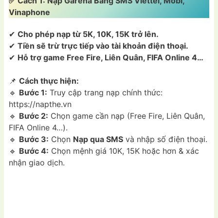
✅ Cách 1: Nạp Garena Bằng SMS Viettel, Mobi,
Vinaphone
✔
Cho phép nạp từ 5K, 10K, 15K trở lên.
✔
Tiền sẽ trừ trực tiếp vào tài khoản điện thoại.
✔
Hỗ trợ game Free Fire, Liên Quân, FIFA Online 4…
📌
Cách thực hiện:
🔹
Bước 1:
Truy cập trang nạp chính thức:
https://napthe.vn
🔹
Bước 2:
Chọn game cần nạp (Free Fire, Liên Quân,
FIFA Online 4…).
🔹
Bước 3:
Chọn
Nạp qua SMS
và nhập số điện thoại.
🔹
Bước 4:
Chọn mệnh giá 10K, 15K hoặc hơn & xác
nhận giao dịch.