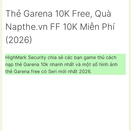
Thẻ Garena 10K Free, Quà
Napthe.vn FF 10K Miễn Phí
(2026)
HighMark Security chia sẻ các bạn game thủ cách
nạp thẻ Garena 10k nhanh nhất và một số hình ảnh
thẻ Garena free có Seri mới nhất 2026.