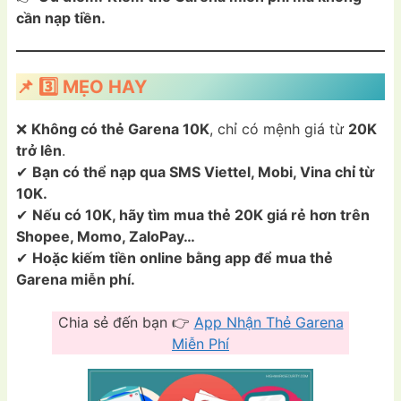
cần nạp tiền.
📌 3️⃣ MẸO HAY
❌
Không có thẻ Garena 10K
, chỉ có mệnh giá từ
20K
trở lên
.
✔
Bạn có thể nạp qua SMS Viettel, Mobi, Vina chỉ từ
10K.
✔
Nếu có 10K, hãy tìm mua thẻ 20K giá rẻ hơn trên
Shopee, Momo, ZaloPay…
✔
Hoặc kiếm tiền online bằng app để mua thẻ
Garena miễn phí.
Chia sẻ đến bạn 👉
App Nhận Thẻ Garena
Miễn Phí