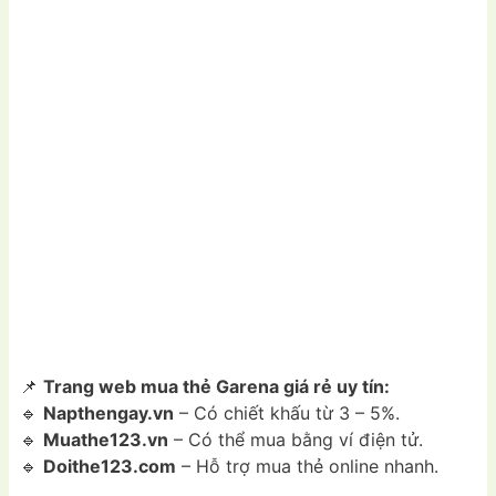
📌
Trang web mua thẻ Garena giá rẻ uy tín:
🔹
Napthengay.vn
– Có chiết khấu từ 3 – 5%.
🔹
Muathe123.vn
– Có thể mua bằng ví điện tử.
🔹
Doithe123.com
– Hỗ trợ mua thẻ online nhanh.