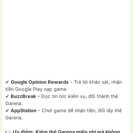
✔
Google Opinion Rewards
– Trả lời khảo sát, nhận
tiền Google Play nạp game.
✔
BuzzBreak
– Đọc tin tức kiếm xu, đổi thành thẻ
Garena.
✔
AppStation
– Chơi game để nhận tiền, đổi lấy thẻ
Garena.
👉
Ưu điểm:
Kiếm thẻ Garena miễn phí mà không