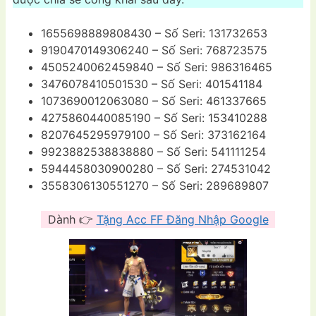
1655698889808430 – Số Seri: 131732653
9190470149306240 – Số Seri: 768723575
4505240062459840 – Số Seri: 986316465
3476078410501530 – Số Seri: 401541184
1073690012063080 – Số Seri: 461337665
4275860440085190 – Số Seri: 153410288
8207645295979100 – Số Seri: 373162164
9923882538838880 – Số Seri: 541111254
5944458030900280 – Số Seri: 274531042
3558306130551270 – Số Seri: 289689807
Dành 👉
Tặng Acc FF Đăng Nhập Google