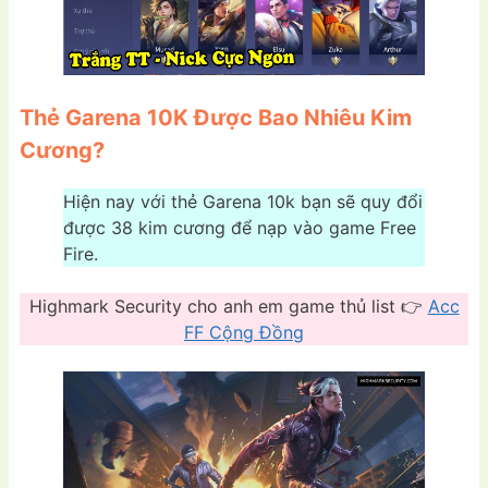
Thẻ Garena 10K Được Bao Nhiêu Kim
Cương?
Hiện nay với thẻ Garena 10k bạn sẽ quy đổi
được 38 kim cương để nạp vào game Free
Fire.
Highmark Security cho anh em game thủ list 👉
Acc
FF Cộng Đồng