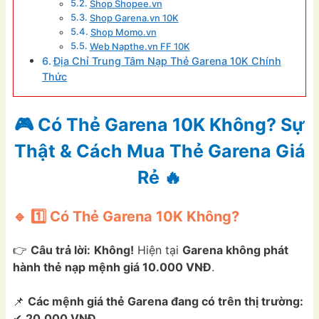
Shop Shopee.vn
Shop Garena.vn 10K
Shop Momo.vn
Web Napthe.vn FF 10K
Địa Chỉ Trung Tâm Nạp Thẻ Garena 10K Chính
Thức
🎮 Có Thẻ Garena 10K Không? Sự
Thật & Cách Mua Thẻ Garena Giá
Rẻ 🔥
🔹 1️⃣ Có Thẻ Garena 10K Không?
👉
Câu trả lời:
Không!
Hiện tại
Garena không phát
hành thẻ nạp mệnh giá 10.000 VNĐ
.
📌
Các mệnh giá thẻ Garena đang có trên thị trường:
✔
20.000 VNĐ