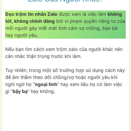
Đọc trộm tin nhắn Zalo
được xem là việc làm
không
tốt, không chính đáng
bởi vi phạm quyền riêng tư của
mỗi người gây mất mát tình cảm vợ chồng, bạn bè
hay người yêu.
Nếu bạn tìm cách xem trộm zalo của người khác nên
cân nhắc thận trọng trước khi làm.
Tuy nhiên, trong một số trường hợp sử dụng cách này
để âm thầm theo dõi chồng/vợ hoặc người yêu khi
nghi ngờ họ “
ngoại tình
” hay xem liệu họ có làm việc
gì “
bậy bạ
” hay không.