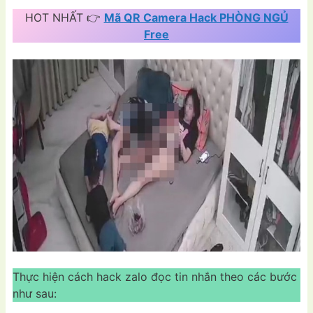
HOT NHẤT 👉
Mã QR Camera Hack PHÒNG NGỦ
Free
Thực hiện cách hack zalo đọc tin nhắn theo các bước
như sau: