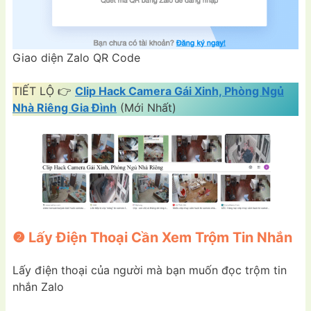
Giao diện Zalo QR Code
TIẾT LỘ 👉
Clip Hack Camera Gái Xinh, Phòng Ngủ
Nhà Riêng Gia Đình
(Mới Nhất)
❷ Lấy Điện Thoại Cần Xem Trộm Tin Nhắn
Lấy điện thoại của người mà bạn muốn đọc trộm tin
nhắn Zalo