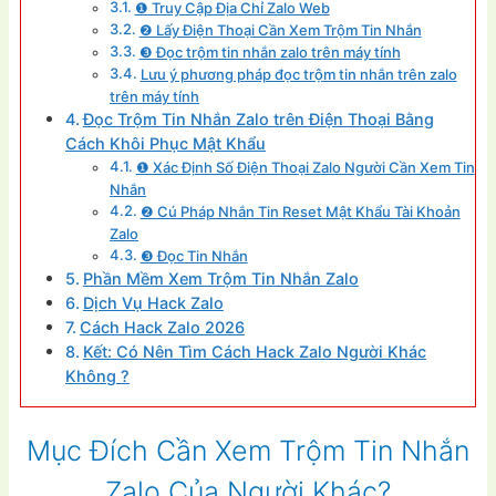
❶ Truy Cập Địa Chỉ Zalo Web
❷ Lấy Điện Thoại Cần Xem Trộm Tin Nhắn
❸ Đọc trộm tin nhắn zalo trên máy tính
Lưu ý phương pháp đọc trộm tin nhắn trên zalo
trên máy tính
Đọc Trộm Tin Nhắn Zalo trên Điện Thoại Bằng
Cách Khôi Phục Mật Khẩu
❶ Xác Định Số Điện Thoại Zalo Người Cần Xem Tin
Nhắn
❷ Cú Pháp Nhắn Tin Reset Mật Khẩu Tài Khoản
Zalo
❸ Đọc Tin Nhắn
Phần Mềm Xem Trộm Tin Nhắn Zalo
Dịch Vụ Hack Zalo
Cách Hack Zalo 2026
Kết: Có Nên Tìm Cách Hack Zalo Người Khác
Không ?
Mục Đích Cần Xem Trộm Tin Nhắn
Zalo Của Người Khác?