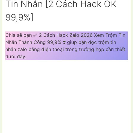
Tin Nhắn [2 Cách Hack OK
99,9%]
Chia sẽ bạn ✅ 2 Cách Hack Zalo 2026 Xem Trộm Tin
Nhắn Thành Công 99,9% ❣️ giúp bạn đọc trộm tin
nhắn zalo bằng điện thoại trong trường hợp cần thiết
dưới đây.