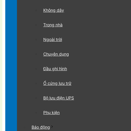
Không dây
Trong nhà
Ngoài trời
Chuyên dụng
Đầu ghi hình
Ổ cứng lưu trữ
Bộ lưu điện UPS
Phụ kiện
Báo động