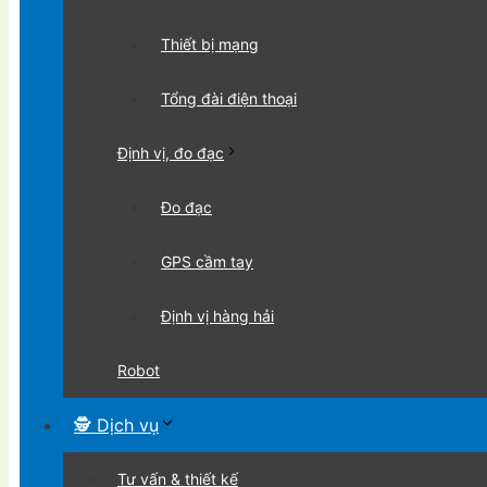
Thiết bị mạng
Tổng đài điện thoại
Định vị, đo đạc
Đo đạc
GPS cầm tay
Định vị hàng hải
Robot
🕵 Dịch vụ
Tư vấn & thiết kế