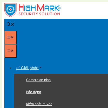
Chuyển
đến
nội
dung
Menu
Menu
✅ Giải pháp
Camera an ninh
Báo động
Kiểm soát ra vào