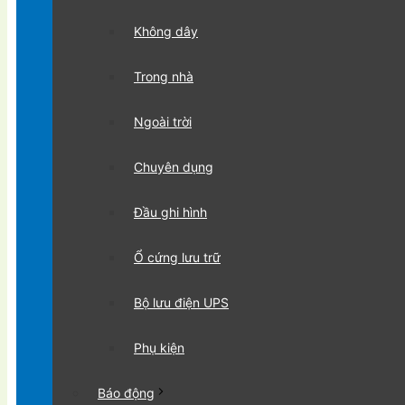
Không dây
Trong nhà
Ngoài trời
Chuyên dụng
Đầu ghi hình
Ổ cứng lưu trữ
Bộ lưu điện UPS
Phụ kiện
Báo động