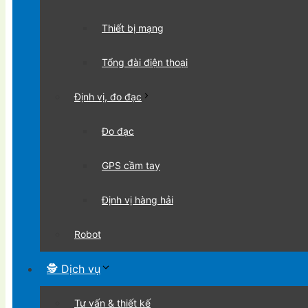
Thiết bị mạng
Tổng đài điện thoại
Định vị, đo đạc
Đo đạc
GPS cầm tay
Định vị hàng hải
Robot
🕵 Dịch vụ
Tư vấn & thiết kế