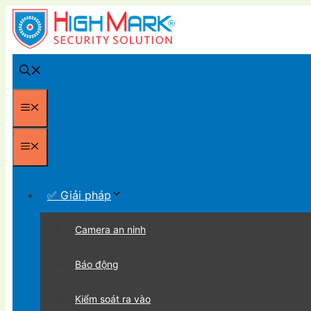
Chuyển
đến
nội
dung
Menu
Menu
✅ Giải pháp
Camera an ninh
Báo động
Kiểm soát ra vào