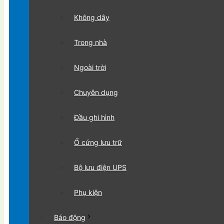
Không dây
Trong nhà
Ngoài trời
Chuyên dụng
Đầu ghi hình
Ổ cứng lưu trữ
Bộ lưu điện UPS
Phụ kiện
Báo động