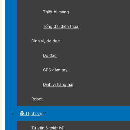
Thiết bị mạng
Tổng đài điện thoại
Định vị, đo đạc
Đo đạc
GPS cầm tay
Định vị hàng hải
Robot
🕵 Dịch vụ
Tư vấn & thiết kế