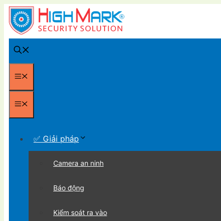
Chuyển
đến
nội
dung
Menu
Menu
✅ Giải pháp
Camera an ninh
Báo động
Kiểm soát ra vào