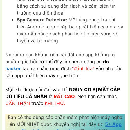
bằng cách sử dụng đèn flash và cảm biến từ
trường của điện thoại
Spy Camera Detector:
Một ứng dụng trả phí
trên Android, cho phép bạn phát hiện camera và
micro ẩn bằng cách phân tích tín hiệu sóng vô
tuyến và từ trường
Ngoài ra bạn không nên cài đặt các app không rõ
nguồn gốc bởi c
ó thể đây là những công cụ
do
hacker
tạo ra nhằm mục đích
“đánh lừa”
vào nhu cầu
cần app phát hiện máy nghe trộm.
Một khi được cài đặt vào thì
NGUY CƠ BỊ MẤT CẮP
DỮ LIỆU CÁ NHÂN
là
RẤT CAO.
Nên bạn cân nhắc
CẨN THẬN
trước
KHI THỬ.
Bạn có thể dùng các phần mềm phát hiện máy nghe
lén MỚI NHẤT được khuyến nghị tại đây 👉
5+ App