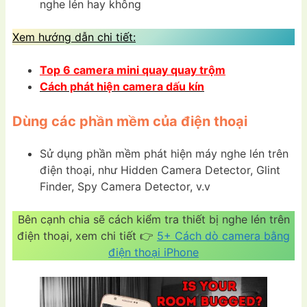
nghe lén hay không
Xem hướng dẫn chi tiết:
Top 6 camera mini quay quay trộm
Cách phát hiện camera dấu kín
Dùng các phần mềm của điện thoại
Sử dụng phần mềm phát hiện máy nghe lén trên
điện thoại, như Hidden Camera Detector, Glint
Finder, Spy Camera Detector, v.v
Bên cạnh chia sẽ cách kiểm tra thiết bị nghe lén trên
điện thoại, xem chi tiết 👉
5+ Cách dò camera bằng
điện thoại iPhone