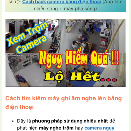
sẽ 👉
Cách hack camera bằng điện thoại
(App làm
nhiễu sóng + máy phá sóng)
Cách tìm kiếm máy ghi âm nghe lén bằng
điện thoại
Đây là
phương pháp sử dụng nhiều nhất
để
phát hiện
máy nghe trộm
hay
camera ngụy