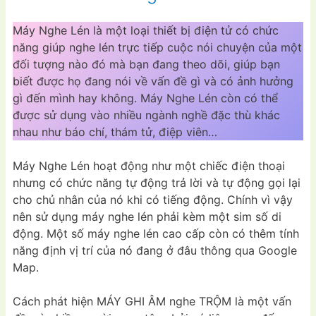
Máy Nghe Lén là một loại thiết bị điện tử có chức
năng giúp nghe lén trực tiếp cuộc nói chuyện của một
đối tượng nào đó mà bạn đang theo dõi, giúp bạn
biết được họ đang nói về vấn đề gì và có ảnh hưởng
gì đến mình hay không. Máy Nghe Lén còn có thể
được sử dụng vào nhiều ngành nghề đặc thù khác
nhau như báo chí, thám tử, điệp viên…
Máy Nghe Lén hoạt động như một chiếc điện thoại
nhưng có chức năng tự động trả lời và tự động gọi lại
cho chủ nhân của nó khi có tiếng động. Chính vì vậy
nên sử dụng máy nghe lén phải kèm một sim số di
động. Một số máy nghe lén cao cấp còn có thêm tính
năng định vị trí của nó đang ở đâu thông qua Google
Map.
Cách phát hiện MÁY GHI ÂM nghe TRỘM là một vấn