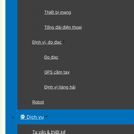
Thiết bị mạng
Tổng đài điện thoại
Định vị, đo đạc
Đo đạc
GPS cầm tay
Định vị hàng hải
Robot
🕵 Dịch vụ
Tư vấn & thiết kế