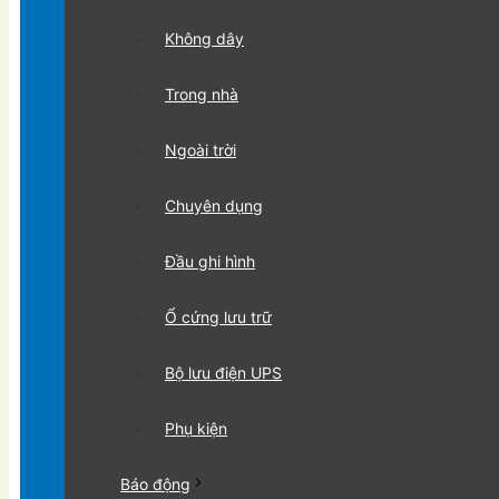
Không dây
Trong nhà
Ngoài trời
Chuyên dụng
Đầu ghi hình
Ổ cứng lưu trữ
Bộ lưu điện UPS
Phụ kiện
Báo động