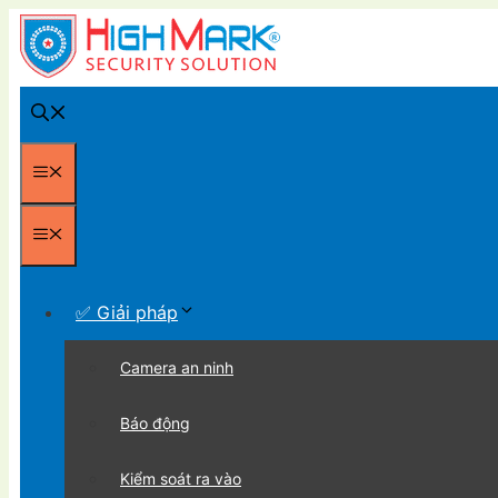
Chuyển
đến
nội
dung
Menu
Menu
✅ Giải pháp
Camera an ninh
Báo động
Kiểm soát ra vào