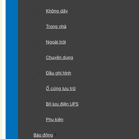
Không dây
Trong nhà
Ngoài trời
Chuyên dụng
Đầu ghi hình
Ổ cứng lưu trữ
Bộ lưu điện UPS
Phụ kiện
Báo động