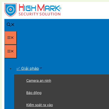
Chuyển
đến
nội
dung
Menu
Menu
✅ Giải pháp
Camera an ninh
Báo động
Kiểm soát ra vào