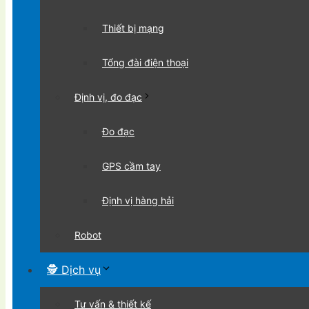
Thiết bị mạng
Tổng đài điện thoại
Định vị, đo đạc
Đo đạc
GPS cầm tay
Định vị hàng hải
Robot
🕵 Dịch vụ
Tư vấn & thiết kế