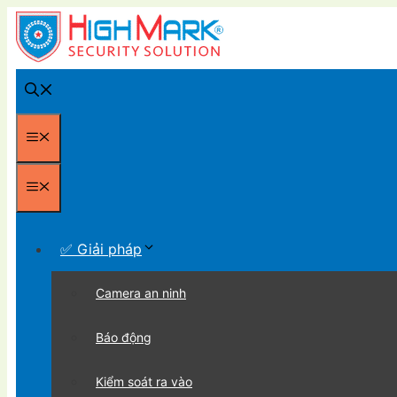
Chuyển
đến
nội
dung
Menu
Menu
✅ Giải pháp
Camera an ninh
Báo động
Kiểm soát ra vào