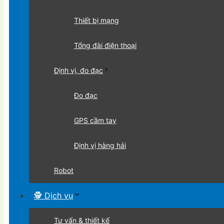
Thiết bị mạng
Tổng đài điện thoại
Định vị, đo đạc
Đo đạc
GPS cầm tay
Định vị hàng hải
Robot
🕵 Dịch vụ
Tư vấn & thiết kế