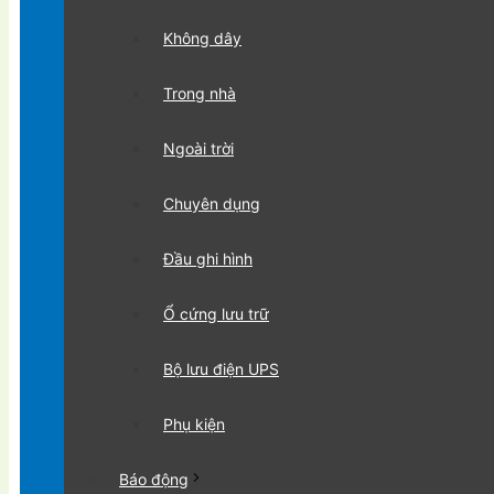
Không dây
Trong nhà
Ngoài trời
Chuyên dụng
Đầu ghi hình
Ổ cứng lưu trữ
Bộ lưu điện UPS
Phụ kiện
Báo động